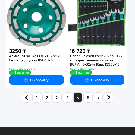
3250 ₸
16 720 ₸
Алмазная чашка ВОЛАТ 125мм
Набор ключей комбиниранных
бетон двурядная 89040-125
в прорезиненной оплетке
ВОЛАТ 8-32мм 18шт. 13380-18
Код товара: 92675
Код товара: 72804
В наличии
В наличии
В корзину
В корзину
1
2
3
4
5
6
7