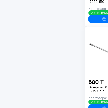
17060-510
Код товара:
В наличи
680 ₸
Отвертка В
18060-615
Код товара:
В наличи