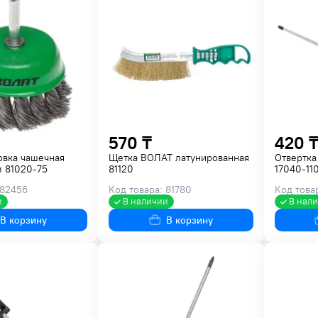
570 ₸
420 ₸
овка чашечная
Щетка ВОЛАТ латунированная
Отвертк
 81020-75
81120
17040-11
 82456
Код товара: 81780
Код това
и
В наличии
В нал
В корзину
В корзину