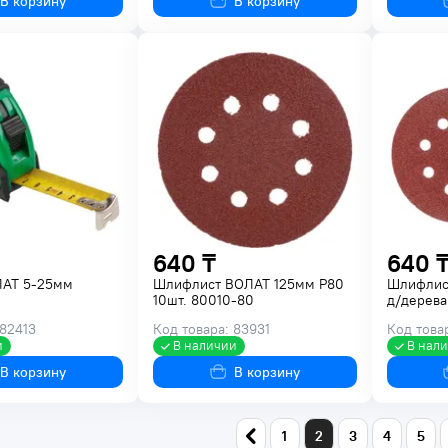
В корзину
В корзину
640 ₸
640 
ЛАТ 5-25мм
Шлифлист ВОЛАТ 125мм Р80
Шлифлис
10шт. 80010-80
д/дерева
 82413
Код товара: 83931
Код това
и
В наличии
В нал
В корзину
В корзину
1
2
3
4
5