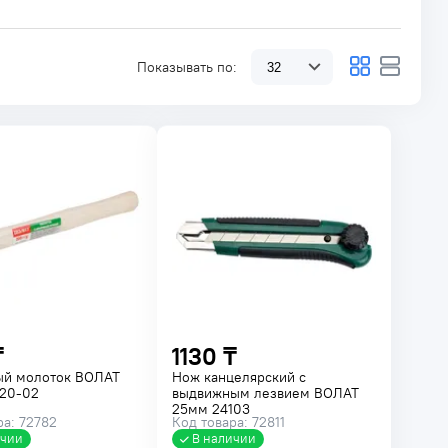
Показывать по:
₸
1130 ₸
ый молоток ВОЛАТ
Нож канцелярский с
220-02
выдвижным лезвием ВОЛАТ
25мм 24103
ра: 72782
Код товара: 72811
ичии
В наличии