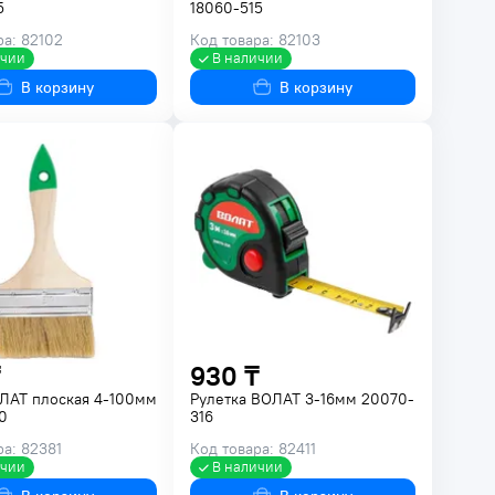
5
18060-515
ра: 82102
Код товара: 82103
ичии
В наличии
В корзину
В корзину
930 ₸
ЛАТ плоская 4-100мм
Рулетка ВОЛАТ 3-16мм 20070-
0
316
ра: 82381
Код товара: 82411
ичии
В наличии