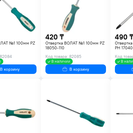
420 ₸
490 
ОЛАТ №1 100мм PZ
Отвертка ВОЛАТ №1 100мм PZ
Отвертк
18050-110
PH 17040
 82084
Код товара: 82085
Код това
и
В наличии
В нал
В корзину
В корзину