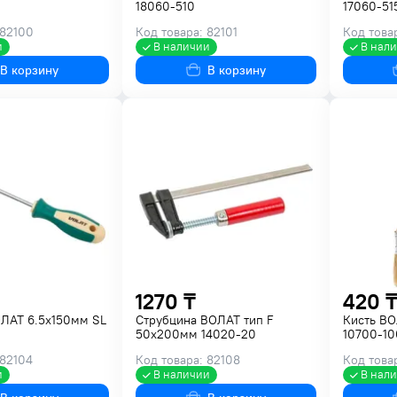
18060-510
17060-51
 82100
Код товара: 82101
Код това
и
В наличии
В нал
В корзину
В корзину
1270 ₸
420 ₸
ОЛАТ 6.5х150мм SL
Струбцина ВОЛАТ тип F
Кисть ВО
50х200мм 14020-20
10700-10
 82104
Код товара: 82108
Код това
и
В наличии
В нал