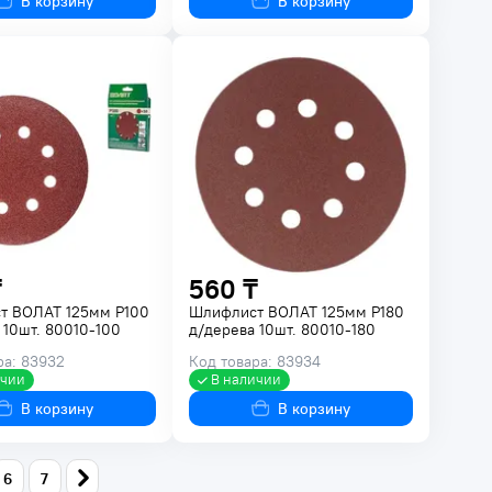
В корзину
В корзину
₸
560 ₸
т ВОЛАТ 125мм Р100
Шлифлист ВОЛАТ 125мм Р180
 10шт. 80010-100
д/дерева 10шт. 80010-180
ра: 83932
Код товара: 83934
ичии
В наличии
В корзину
В корзину
6
7