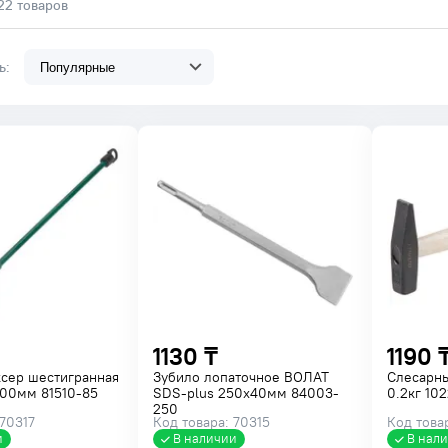
22 товаров
ть:
1130 ₸
1190 
ксер шестигранная
Зубило лопаточное ВОЛАТ
Слесарн
00мм 81510-85
SDS-plus 250х40мм 84003-
0.2кг 10
250
 70317
Код товара: 70315
Код това
и
В наличии
В нал