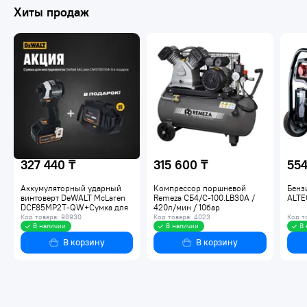
Хиты продаж
327 440 ₸
315 600 ₸
554
Аккумуляторный ударный
Компрессор поршневой
Бенз
винтоверт DeWALT McLaren
Remeza СБ4/С-100.LB30А /
ALTE
DCF85MP2T-QW+Сумка для
420л/мин / 10бар
инструментов DeWalt
Код товара: 98930
Код товара: 4023
Код т
McLaren D
В наличии
В наличии
В 
В корзину
В корзину