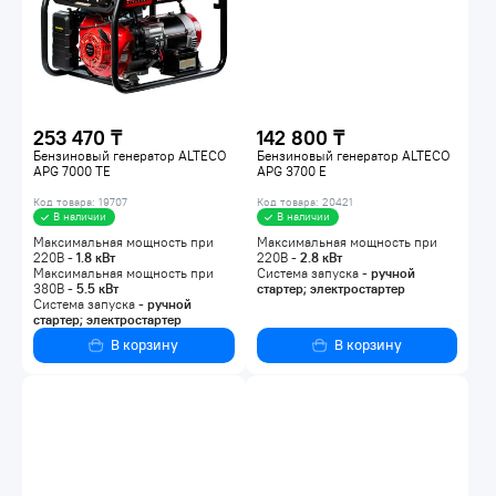
253 470 ₸
142 800 ₸
Бензиновый генератор ALTECO
Бензиновый генератор ALTECO
APG 7000 TE
APG 3700 E
Код товара: 19707
Код товара: 20421
В наличии
В наличии
Максимальная мощность при
Максимальная мощность при
220В -
1.8
кВт
220В -
2.8
кВт
Максимальная мощность при
Система запуска -
ручной
380В -
5.5
кВт
стартер; электростартер
Система запуска -
ручной
стартер; электростартер
В корзину
В корзину