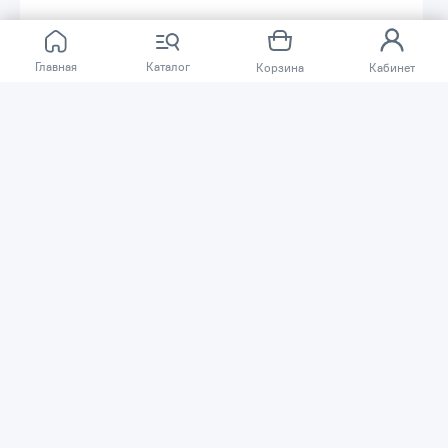
Главная
Каталог
Корзина
Кабинет
298 250 ₸
358 000 ₸
Бензиновый генератор ALTECO
Бензиновый генератор ALTECO
APG 7000 E
APG 9800 E
Код товара: 20422
Код товара: 20423
В наличии
В наличии
Максимальная мощность при
Максимальная мощность при
220В -
5.5
кВт
220В -
7.5
кВт
Система запуска -
ручной
Система запуска -
ручной
стартер; электростартер
стартер; электростартер
В корзину
В корзину