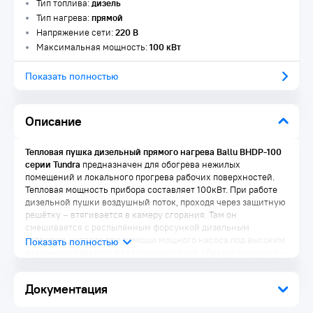
Тип топлива:
дизель
Тип нагрева:
прямой
Напряжение сети:
220 В
Максимальная мощность:
100 кВт
Показать полностью
Описание
Тепловая пушка дизельный прямого нагрева Ballu BHDP-100
серии Tundra
предназначен для обогрева нежилых
помещений и локального прогрева рабочих поверхностей.
Тепловая мощность прибора составляет 100кВт. При работе
дизельной пушки воздушный поток, проходя через защитную
решётку – втягивается в камеру сгорания. Там он
смешивается с распылённым форсункой дизельным
топливом, которое при помощи мощного насоса под высоким
давлением подаётся из топливного бака, образуя воздушно –
топливную смесь. При помощи 12kV электродов смесь
поджигается и сгорает, а затем - выбрасывается наружу,
Документация
смешиваясь с продуктами сгорания и с основной массой
поступаемого воздуха, тем самым нагревая его .