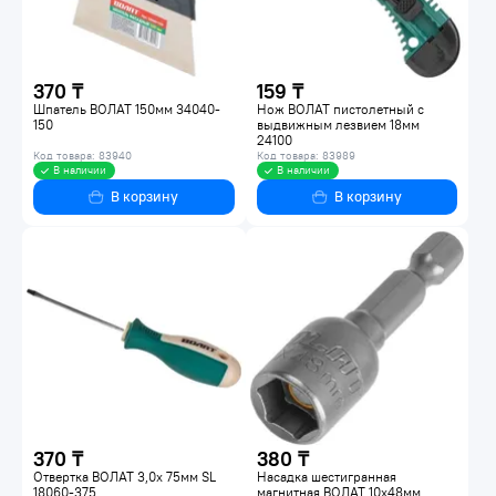
370 ₸
159 ₸
Шпатель ВОЛАТ 150мм 34040-
Нож ВОЛАТ пистолетный с
150
выдвижным лезвием 18мм
24100
Код товара: 83940
Код товара: 83989
В наличии
В наличии
В корзину
В корзину
370 ₸
380 ₸
Отвертка ВОЛАТ 3,0х 75мм SL
Насадка шестигранная
18060-375
магнитная ВОЛАТ 10х48мм