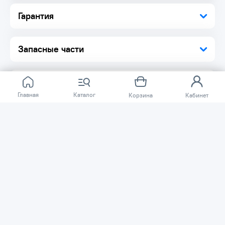
Гарантия
Запасные части
Главная
Каталог
Корзина
Кабинет
Отзывов ещё нет.
Расскажите о товаре, который приобрели у нас.
Благодаря этому другие покупатели смогут узнать о
качестве, достоинствах и возможных недостатках
товара, который они собираются приобрести.
Написать отзыв
Нужна помощь?