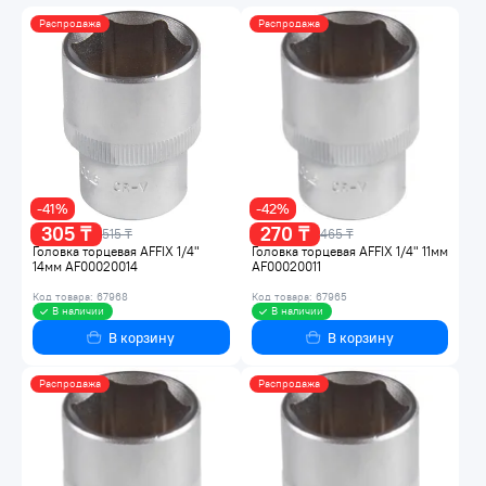
Распродажа
Распродажа
-41%
-42%
305 ₸
270 ₸
515 ₸
465 ₸
Головка торцевая AFFIX 1/4"
Головка торцевая AFFIX 1/4" 11мм
14мм AF00020014
AF00020011
Код товара: 67968
Код товара: 67965
В наличии
В наличии
В корзину
В корзину
Распродажа
Распродажа