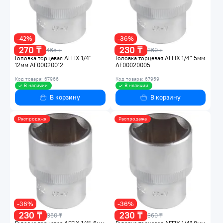
-42%
-36%
270 ₸
230 ₸
465 ₸
360 ₸
Головка торцевая AFFIX 1/4"
Головка торцевая AFFIX 1/4" 5мм
12мм AF00020012
AF00020005
Код товара: 67966
Код товара: 67959
В наличии
В наличии
В корзину
В корзину
Распродажа
Распродажа
-36%
-36%
230 ₸
230 ₸
360 ₸
360 ₸