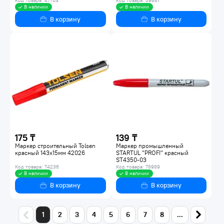
Код товара: 47703
Код товара: 59881
В наличии
В наличии
В корзину
В корзину
175 ₸
139 ₸
Маркер строительный Tolsen
Маркер промышленный
красный 143х15мм 42026
STARTUL "PROFI" красный
ST4350-03
Код товара: 74236
Код товара: 78989
В наличии
В наличии
В корзину
В корзину
1
2
3
4
5
6
7
8
...