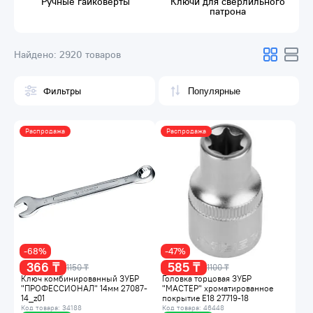
Ручные гайковерты
Ключи для сверлильного
патрона
Найдено:
2920 товаров
Фильтры
Распродажа
Распродажа
-68%
-47%
366 ₸
585 ₸
1150 ₸
1100 ₸
Ключ комбинированный ЗУБР
Головка торцовая ЗУБР
"ПРОФЕССИОНАЛ" 14мм 27087-
"МАСТЕР" хроматированное
14_z01
покрытие E18 27719-18
Код товара: 34188
Код товара: 46448