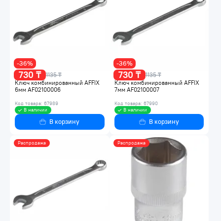
-36%
-36%
730 ₸
730 ₸
1135 ₸
1135 ₸
Ключ комбинированный AFFIX
Ключ комбинированный AFFIX
6мм AF02100006
7мм AF02100007
Код товара: 67989
Код товара: 67990
В наличии
В наличии
В корзину
В корзину
Распродажа
Распродажа