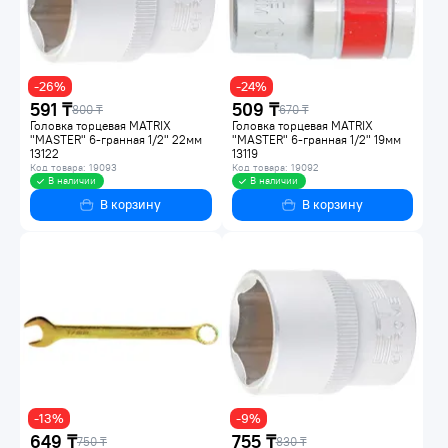
-26%
-24%
591 ₸
509 ₸
800 ₸
670 ₸
Головка торцевая MATRIX
Головка торцевая MATRIX
"MASTER" 6-гранная 1/2" 22мм
"MASTER" 6-гранная 1/2" 19мм
13122
13119
Код товара: 19093
Код товара: 19092
В наличии
В наличии
В корзину
В корзину
-13%
-9%
649 ₸
755 ₸
750 ₸
830 ₸