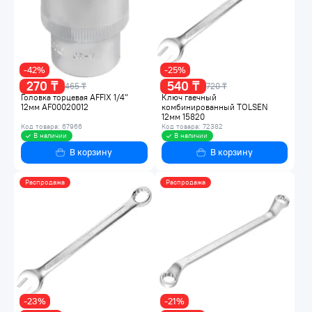
-42%
-25%
270 ₸
540 ₸
465 ₸
720 ₸
Головка торцевая AFFIX 1/4"
Ключ гаечный
12мм AF00020012
комбинированный TOLSEN
12мм 15820
Код товара: 67966
Код товара: 72382
В наличии
В наличии
В корзину
В корзину
Распродажа
Распродажа
-23%
-21%