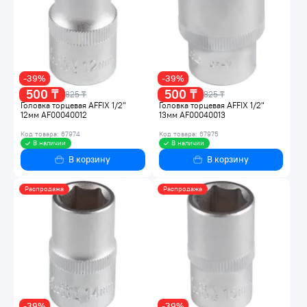
-39%
-39%
500 ₸
500 ₸
825 ₸
825 ₸
Головка торцевая AFFIX 1/2"
Головка торцевая AFFIX 1/2"
12мм AF00040012
13мм AF00040013
Код товара: 67974
Код товара: 67975
В наличии
В наличии
В корзину
В корзину
Распродажа
Распродажа
-39%
-39%