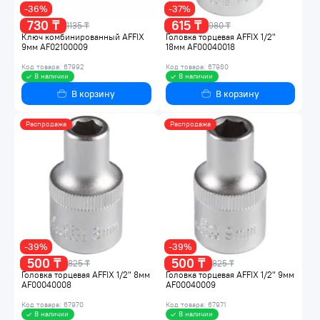
-36%
-37%
730 ₸
615 ₸
1135 ₸
980 ₸
Ключ комбинированный AFFIX
Головка торцевая AFFIX 1/2"
9мм AF02100009
18мм AF00040018
Код товара: 67992
Код товара: 67980
В наличии
В наличии
В корзину
В корзину
Распродажа
Распродажа
-39%
-39%
500 ₸
500 ₸
825 ₸
825 ₸
Головка торцевая AFFIX 1/2" 8мм
Головка торцевая AFFIX 1/2" 9мм
AF00040008
AF00040009
Код товара: 67970
Код товара: 67971
В наличии
В наличии