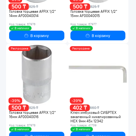
500 ₸
500 ₸
825 ₸
825 ₸
Головка торцевая AFFIX 1/2"
Головка торцевая AFFIX 1/2"
14мм AF00040014
15мм AF00040015
Код товара: 67976
Код товара: 67977
В наличии
В наличии
В корзину
В корзину
Распродажа
Распродажа
-39%
-39%
500 ₸
402 ₸
825 ₸
660 ₸
Головка торцевая AFFIX 1/2"
Ключ имбусовый СИБРТЕХ
16мм AF00040016
закаленный никелированный
HEX 9мм 45x 12342
Код товара: 67978
Код товара: 41739
В наличии
В наличии