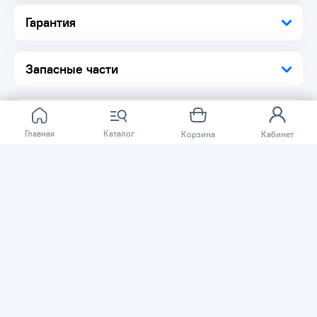
Гарантия
Запасные части
Главная
Каталог
Корзина
Кабинет
Отзывов ещё нет.
Расскажите о товаре, который приобрели у нас.
Благодаря этому другие покупатели смогут узнать о
качестве, достоинствах и возможных недостатках
товара, который они собираются приобрести.
Написать отзыв
Нужна помощь?