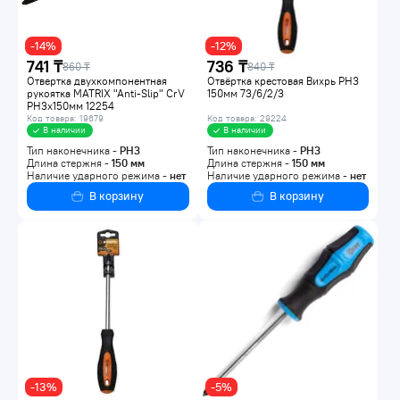
-14%
-12%
741 ₸
736 ₸
860 ₸
840 ₸
Отвертка двухкомпонентная
Отвёртка крестовая Вихрь PH3
рукоятка MATRIX "Anti-Slip" CrV
150мм 73/6/2/3
PH3х150мм 12254
Код товара: 19679
Код товара: 29224
В наличии
В наличии
Тип наконечника -
PH3
Тип наконечника -
PH3
Длина стержня -
150
мм
Длина стержня -
150
мм
Наличие ударного режима -
нет
Наличие ударного режима -
нет
В корзину
В корзину
-13%
-5%