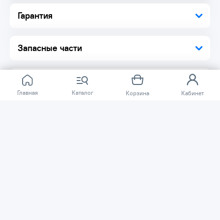
Гарантия
Запасные части
Главная
Каталог
Корзина
Кабинет
Отзывов ещё нет.
Расскажите о товаре, который приобрели у нас.
Благодаря этому другие покупатели смогут узнать о
качестве, достоинствах и возможных недостатках
товара, который они собираются приобрести.
Написать отзыв
Нужна помощь?