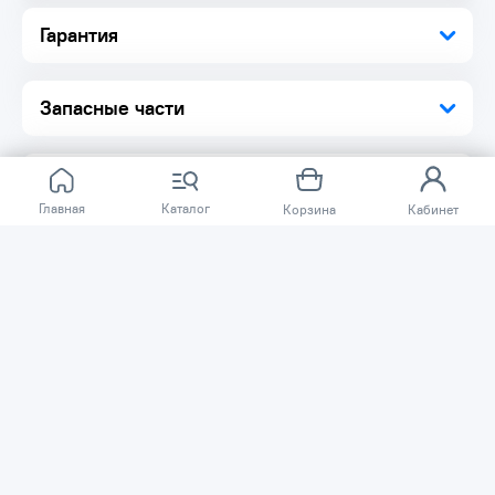
Гарантия
Запасные части
Главная
Каталог
Корзина
Кабинет
Отзывов ещё нет.
Расскажите о товаре, который приобрели у нас.
Благодаря этому другие покупатели смогут узнать о
качестве, достоинствах и возможных недостатках
товара, который они собираются приобрести.
Написать отзыв
Нужна помощь?