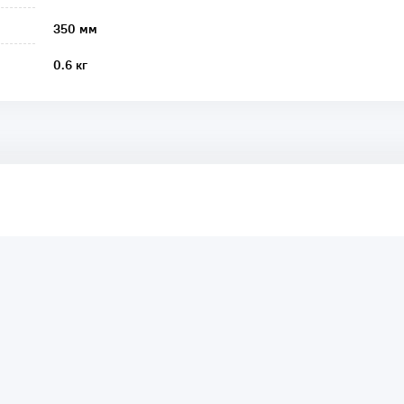
350 мм
0.6 кг
аря этому другие покупатели смогут узнать о качестве,
ый они собираются приобрести.