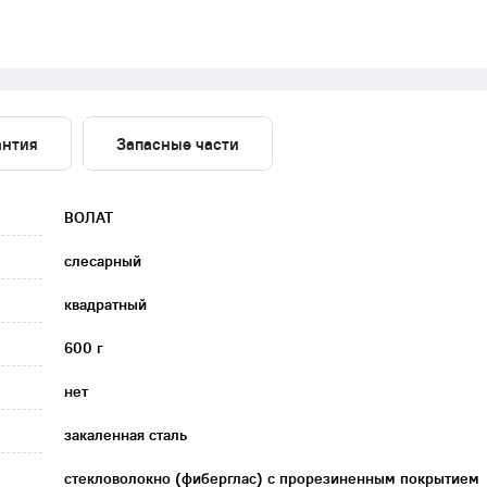
антия
Запасные части
ВОЛАТ
слесарный
квадратный
600 г
нет
закаленная сталь
стекловолокно (фиберглас) с прорезиненным покрытием