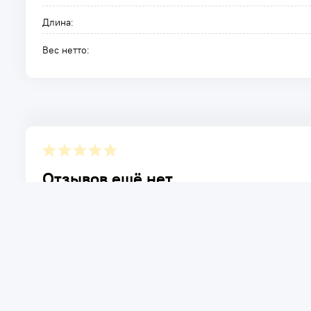
Длина:
Вес нетто:
Отзывов ещё нет.
Расскажите о товаре, который приобрели у нас. Благод
достоинствах и возможных недостатках товара, котор
Написать отзыв