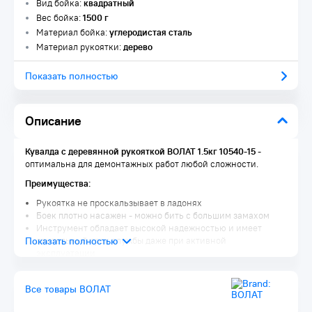
Вид бойка:
квадратный
Вес бойка:
1500 г
Материал бойка:
углеродистая сталь
Материал рукоятки:
дерево
Показать полностью
Описание
Кувалда с деревянной рукояткой ВОЛАТ 1.5кг 10540-15
-
оптимальна для демонтажных работ любой сложности.
Преимущества:
Рукоятка не проскальзывает в ладонях
Боек плотно насажен - можно бить с большим замахом
Инструмент обладает высокой надежностью и имеет
длительный срок службы даже при активной
эксплуатации
Комплектация:
Все товары ВОЛАТ
Кувалда 1 шт.