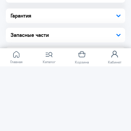
Гарантия
Запасные части
Главная
Каталог
Корзина
Кабинет
Отзывов ещё нет.
Расскажите о товаре, который приобрели у нас.
Благодаря этому другие покупатели смогут узнать о
качестве, достоинствах и возможных недостатках
товара, который они собираются приобрести.
Написать отзыв
Нужна помощь?