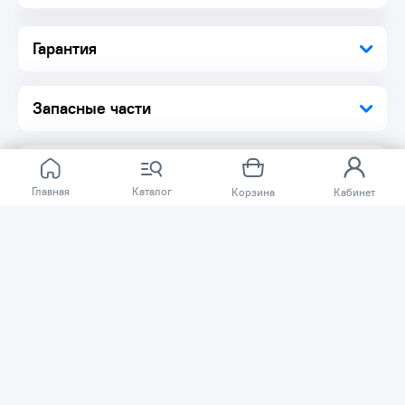
Гарантия
Запасные части
Главная
Каталог
Корзина
Кабинет
Отзывов ещё нет.
Расскажите о товаре, который приобрели у нас.
Благодаря этому другие покупатели смогут узнать о
качестве, достоинствах и возможных недостатках
товара, который они собираются приобрести.
Написать отзыв
Нужна помощь?