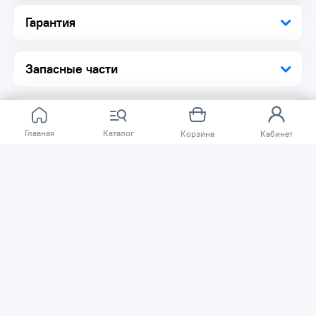
Гарантия
Запасные части
Главная
Каталог
Корзина
Кабинет
Отзывов ещё нет.
Расскажите о товаре, который приобрели у нас.
Благодаря этому другие покупатели смогут узнать о
качестве, достоинствах и возможных недостатках
товара, который они собираются приобрести.
Написать отзыв
Нужна помощь?