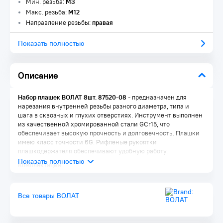
Мин. резьба:
M3
Макс. резьба:
M12
Направление резьбы:
правая
Показать полностью
Описание
Набор плашек ВОЛАТ 8шт. 87520-08
- предназначен для
нарезания внутренней резьбы разного диаметра, типа и
шага в сквозных и глухих отверстиях. Инструмент выполнен
из качественной хромированной стали GCr15, что
обеспечивает высокую прочность и долговечность. Плашки
имею класс точности 6G. Рифленые рукоятки
плашкодержателя обеспечивают удобную работу.
Комплектация:
Плашки: М3x0,5 мм, М4x0,7 мм, М5x0,8 мм, М6x1 мм,
М8x1,25 мм, М10x1,5 мм, М12x1,75 мм
Все товары ВОЛАТ
Плашкодержатель 1 шт.