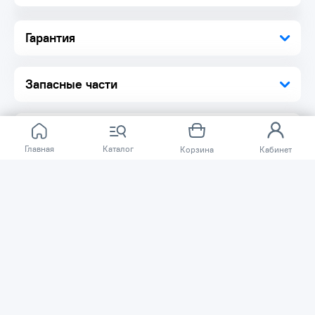
Гарантия
Запасные части
Главная
Каталог
Корзина
Кабинет
Отзывов ещё нет.
Расскажите о товаре, который приобрели у нас.
Благодаря этому другие покупатели смогут узнать о
качестве, достоинствах и возможных недостатках
товара, который они собираются приобрести.
Написать отзыв
Нужна помощь?