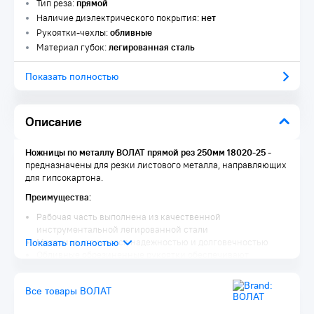
Тип реза:
прямой
Наличие диэлектрического покрытия:
нет
Рукоятки-чехлы:
обливные
Материал губок:
легированная сталь
Показать полностью
Описание
Ножницы по металлу ВОЛАТ прямой рез 250мм 18020-25
-
предназначены для резки листового металла, направляющих
для гипсокартона.
Преимущества:
Рабочая часть выполнена из качественной
инструментальной легированной стали
Материал отличается надежностью и долговечностью
Обливные обрезиненные рукоятки обеспечивают
комфортную эксплуатацию и не скользят в руках при
работе
Все товары ВОЛАТ
Комплектация: