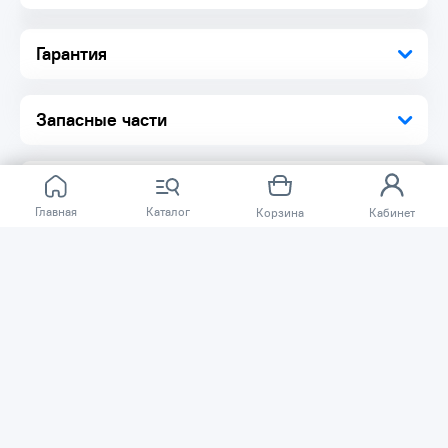
Ножницы 1 шт.
Гарантия
Запасные части
Главная
Каталог
Корзина
Кабинет
Отзывов ещё нет.
Расскажите о товаре, который приобрели у нас.
Благодаря этому другие покупатели смогут узнать о
качестве, достоинствах и возможных недостатках
товара, который они собираются приобрести.
Написать отзыв
Нужна помощь?