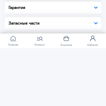
Гарантия
Запасные части
Главная
Каталог
Корзина
Кабинет
Отзывов ещё нет.
Расскажите о товаре, который приобрели у нас.
Благодаря этому другие покупатели смогут узнать о
качестве, достоинствах и возможных недостатках
товара, который они собираются приобрести.
Написать отзыв
Нужна помощь?