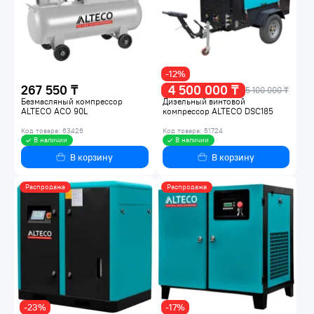
-12%
267 550 ₸
4 500 000 ₸
5 100 000 ₸
Безмасляный компрессор
Дизельный винтовой
ALTECO ACO 90L
компрессор ALTECO DSC185
Код товара: 63426
Код товара: 51724
В наличии
В наличии
В корзину
В корзину
Распродажа
Распродажа
-23%
-17%