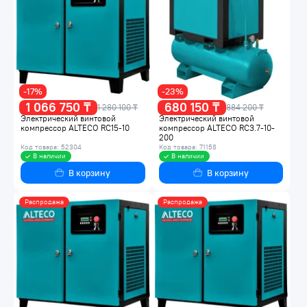
-17%
-23%
1 066 750 ₸
680 150 ₸
1 280 100 ₸
884 200 ₸
Электрический винтовой
Электрический винтовой
компрессор ALTECO RC15-10
компрессор ALTECO RC3.7-10-
200
Код товара: 52304
Код товара: 71158
В наличии
В наличии
В корзину
В корзину
Распродажа
Распродажа