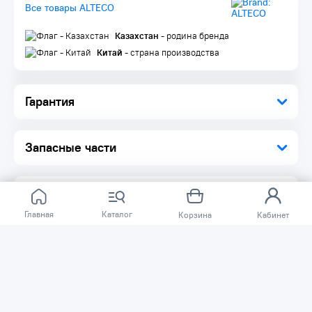
Все товары ALTECO
Казахстан
- родина бренда
Китай
- страна производства
Гарантия
Запасные части
Главная
Каталог
Корзина
Кабинет
Отзывов ещё нет.
Расскажите о товаре, который приобрели у нас.
Благодаря этому другие покупатели смогут узнать о
качестве, достоинствах и возможных недостатках
товара, который они собираются приобрести.