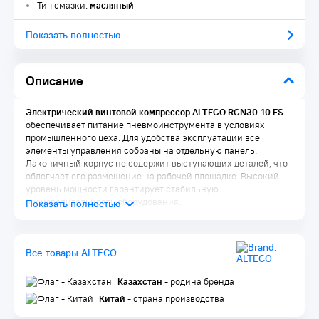
Тип смазки:
масляный
Показать полностью
Описание
Электрический винтовой компрессор ALTECO RCN30-10 ES
-
обеспечивает питание пневмоинструмента в условиях
промышленного цеха. Для удобства эксплуатации все
элементы управления собраны на отдельную панель.
Лаконичный корпус не содержит выступающих деталей, что
облегчает его размещение на рабочей площадке. Высокий
уровень мощности гарантирует стабильную
производительность оборудования.
Energy saving
- Технология с частотным приводом (ES)
позволяет реагировать на потребность в воздухе с помощью
автоматической регулировки скорости вращения
Все товары ALTECO
электродвигателя. В сочетании с инновационной
конструкцией электродвигателя PMG (двигатель с
Казахстан
- родина бренда
постоянными магнитами), эта технология позволяет достичь
в среднем энергосбережения в 50% и снижение затрат на
Китай
- страна производства
37% в течение всего срока службы компрессора.