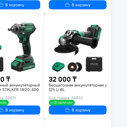
В корзину
В корзину
0 ₸
32 000 ₸
чный аккумуляторный
Бесщеточная аккумуляторная угловая ш
т STALKER IW20-400
125 Li BL
ра: 69831
Код товара: 69832
ичии
В наличии
В корзину
В корзину