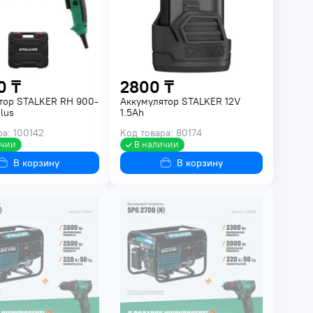
0 ₸
2800 ₸
тор STALKER RH 900-
Аккумулятор STALKER 12V
lus
1.5Ah
ра: 100142
Код товара: 80174
ичии
В наличии
В корзину
В корзину