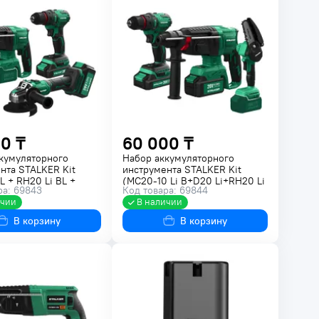
0 ₸
60 000 ₸
кумуляторного
Набор аккумуляторного
нта STALKER Kit
инструмента STALKER Kit
L + RH20 Li BL +
(MC20-10 Li B+D20 Li+RH20 Li
ра: 69843
Код товара: 69844
 Li BL)
BL)
ичии
В наличии
В корзину
В корзину