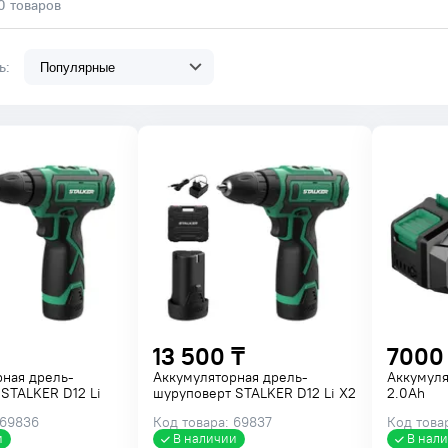
0 товаров
ть:
13 500 ₸
7000
рная дрель-
Аккумуляторная дрель-
Аккумуля
STALKER D12 Li
шуруповерт STALKER D12 Li X2
2.0Ah
 69836
Код товара: 69837
Код това
и
В наличии
В нал