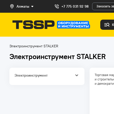
Алматы
+7 775 031 92 98
Заказать з
Электроинструмент STALKER
Электроинструмент STALKER
Торговая ма
Электроинструмент
и строитель
и демократи
Шуруповерты
Шлифовальные машины
Перфораторы
Гайковерты