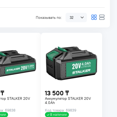
Показывать по:
 ₸
13 500 ₸
тор STALKER 20V
Аккумулятор STALKER 20V
4.0Ah
ра: 69838
Код товара: 69839
ичии
В наличии