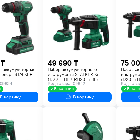
 ₸
49 990 ₸
75 00
я аккумуляторная
Набор аккумуляторного
Набор ак
поверт STALKER
инструмента STALKER Kit
инструме
(D20 Li BL + RH20 Li BL)
(D20 Li B
 69834
Код товара: 69842
Код това
AG20-125
и
В наличии
В нал
В корзину
В корзину