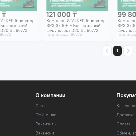
 ₸
121 000 ₸
99 80
TALKER Генератор
Комплект STALKER Генератор
Комплект
 Бесщеточный
SPG 3700E + Бесщеточный
SPG 370
 D20 BL 96773
шуруповерт D20 BL 96772
шурупове
 96773
Код товара: 96772
Код товар
1
О компании
Покупа
О нас
Как сдела
СМИ о нас
Доставка
Реквизиты
Оплата
Вакансии
Обмен, во