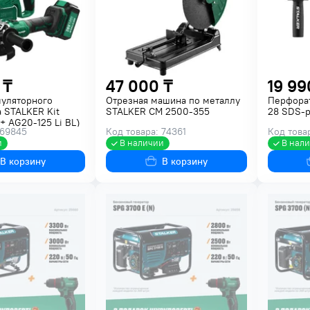
 ₸
47 000 ₸
19 99
муляторного
Отрезная машина по металлу
Перфора
 STALKER Kit
STALKER CM 2500-355
28 SDS-p
 + AG20-125 Li BL)
 69845
Код товара: 74361
Код това
и
В наличии
В нал
В корзину
В корзину