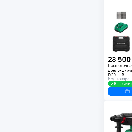
23 500
Бесщеточна
дрель-шуру
D20 Li BL
Код товара:
В наличи