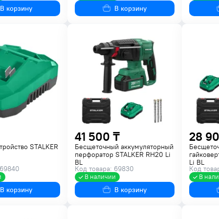
В корзину
В корзину
41 500 ₸
28 90
стройство STALKER
Бесщеточный аккумуляторный
Бесщето
перфоратор STALKER RH20 Li
гайковер
BL
Li BL
 69840
Код товара: 69830
Код това
и
В наличии
В нал
В корзину
В корзину