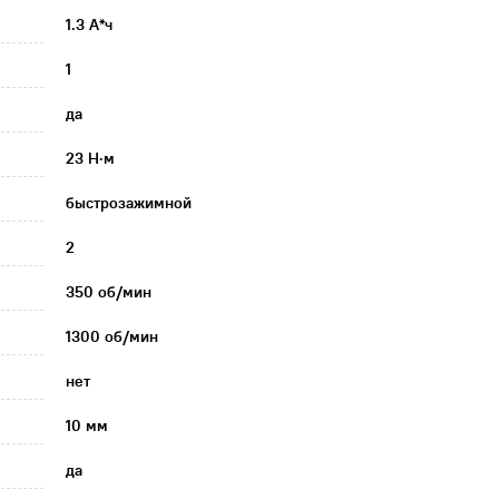
1.3 А*ч
1
да
23 Н·м
быстрозажимной
2
350 об/мин
1300 об/мин
нет
10 мм
да