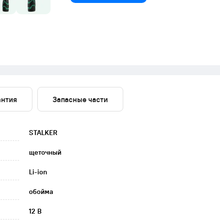
антия
Запасные части
STALKER
щеточный
Li-ion
обойма
12 В