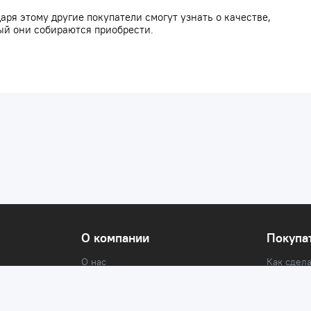
аря этому другие покупатели смогут узнать о качестве,
ый они собираются приобрести.
О компании
Покупа
О нас
Как сдела
СМИ о нас
Доставка
Реквизиты
Оплата