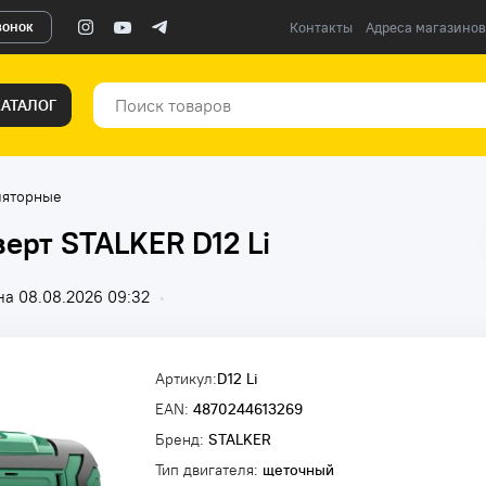
вонок
Контакты
Адреса магазинов
КАТАЛОГ
ляторные
ерт STALKER D12 Li
на 08.08.2026 09:32
•
Артикул:
D12 Li
EAN:
4870244613269
Бренд:
STALKER
Тип двигателя:
щеточный