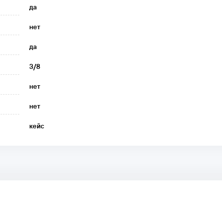
да
нет
да
3/8
нет
нет
кейс