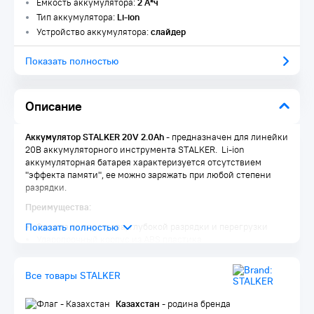
Емкость аккумулятора:
2 А*ч
Тип аккумулятора:
Li-ion
Устройство аккумулятора:
слайдер
Показать полностью
Описание
Аккумулятор STALKER 20V 2.0Ah
- предназначен для линейки
20В аккумуляторного инструмента STALKER. Li-ion
аккумуляторная батарея характеризуется отсутствием
"эффекта памяти", ее можно заряжать при любой степени
разрядки.
Преимущества:
Защита от перегрева, глубокой разрядки и перегрузки
Ударопрочный корпус из ABS пластика
Возможна зарядка в любое время
Комплектация:
Все товары STALKER
Аккумулятор 20V 2.0Ah
Казахстан
- родина бренда