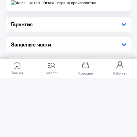
Китай
- страна производства
Гарантия
Запасные части
Главная
Каталог
Корзина
Кабинет
Отзывов ещё нет.
Расскажите о товаре, который приобрели у нас.
Благодаря этому другие покупатели смогут узнать о
качестве, достоинствах и возможных недостатках
товара, который они собираются приобрести.
Написать отзыв