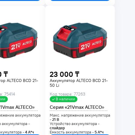
0 ₸
23 000 ₸
тор ALTECO BCD 21-
Аккумулятор ALTECO BCD 21-
50 Li
а: 75414
Код товара: 77263
чии
В наличии
21Vmax ALTECO»
Серия «21Vmax ALTECO»
ряжение аккумулятора
Макс. напряжение аккумулятора
-
21
В
 аккумулятора -
Устройство аккумулятора -
слайдер
ккумулятора -
4
А*ч
Емкость аккумулятора -
5
А*ч