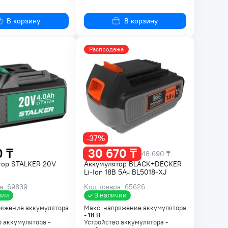
В корзину
В корзину
Распродажа
-37%
0 ₸
30 670 ₸
48 690 ₸
тор STALKER 20V
Аккумулятор BLACK+DECKER
Li-Ion 18B 5Ач BL5018-XJ
а: 69839
Код товара: 65626
чии
В наличии
ряжение аккумулятора
Макс. напряжение аккумулятора
-
18
В
 аккумулятора -
Устройство аккумулятора -