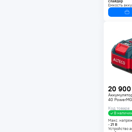
слайдер
Емкость акк
20 900
Аккумулято
40 PowerMG
Код товара:
В наличи
Макс. напря
-
21
В
Устройство а