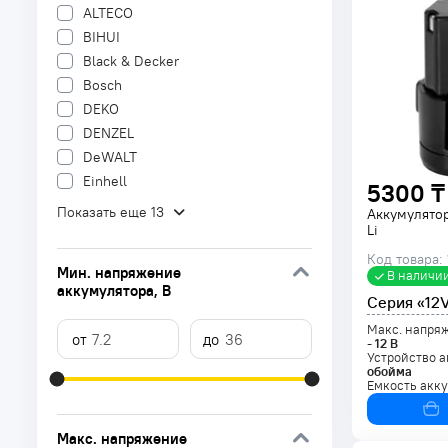
ALTECO
BIHUI
Black & Decker
Bosch
DEKO
DENZEL
DeWALT
Einhell
5300 ₸
Показать еще 13
Аккумулято
Li
Код товара:
Мин. напряжение
В наличи
аккумулятора
, В
Серия «12
Макс. напря
-
12
В
Устройство а
обойма
Емкость акк
Макс. напряжение