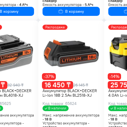
слайдер
слайдер
умулятора -
4
А*ч
Емкость аккумулятора -
5
А*ч
Емкость а
В корзину
В корзину
Распродажа
Распрода
-37%
-14%
 ₸
16 450 ₸
25 75
32 940 ₸
26 145 ₸
р BLACK+DECKER
Аккумулятор BLACK+DECKER
Аккумулят
Ач BL4018-XJ
Li-Ion 18В 2.5Ач BL2518-XJ
4.0Ah Li-
 65625
Код товара: 65624
Код товар
и
В наличии
В нали
жение аккумулятора
Макс. напряжение аккумулятора
Макс. нап
-
18
В
-
18
В
ккумулятора -
Устройство аккумулятора -
Устройство