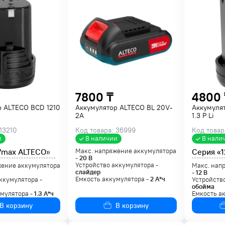
7800 ₸
4800 
р ALTECO BCD 1210
Аккумулятор ALTECO BL 20V-
Аккумуля
2A
1.3 P Li
 13210
Код товара: 36999
Код товар
и
В наличии
В нали
Vmax ALTECO»
Макс. напряжение аккумулятора
Серия «
-
20
В
Устройство аккумулятора -
жение аккумулятора
Макс. нап
слайдер
-
12
В
Емкость аккумулятора -
2
А*ч
ккумулятора -
Устройство
обойма
умулятора -
1.3
А*ч
Емкость а
В корзину
В корзину