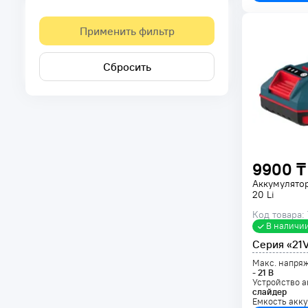
Применить фильтр
Сбросить
9900 ₸
Аккумулято
20 Li
Код товара:
В наличи
Серия «21
Макс. напря
-
21
В
Устройство а
слайдер
Емкость акк