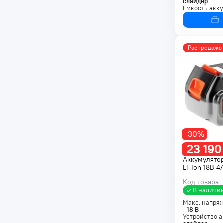
слайдер
Емкость акк
Распродажа
-30%
23 190
Аккумулято
Li-Ion 18В 4
Код товара:
В наличи
Макс. напря
-
18
В
Устройство а