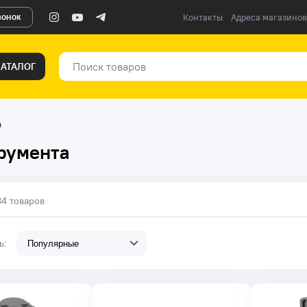
вонок
Контакты
Адреса магазинов
КАТАЛОГ
а
румента
84 товаров
ть: