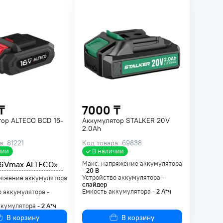
₸
7000 ₸
тор ALTECO BCD 16-
Аккумулятор STALKER 20V
2.0Ah
а: 81221
Код товара: 69838
чии
В наличии
16Vmax ALTECO»
Макс. напряжение аккумулятора
-
20
В
Устройство аккумулятора -
ряжение аккумулятора
слайдер
Емкость аккумулятора -
2
А*ч
 аккумулятора -
ккумулятора -
2
А*ч
В корзину
В корзину