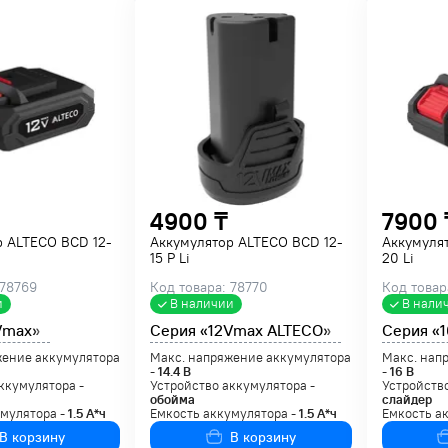
4900 ₸
7900 
р ALTECO BCD 12-
Аккумулятор ALTECO BCD 12-
Аккумуля
15 P Li
20 Li
 78769
Код товара: 78770
Код товар
и
В наличии
В нали
Vmax»
Серия «12Vmax ALTECO»
Серия «
жение аккумулятора
Макс. напряжение аккумулятора
Макс. нап
-
14.4
В
-
16
В
ккумулятора -
Устройство аккумулятора -
Устройство
обойма
слайдер
умулятора -
1.5
А*ч
Емкость аккумулятора -
1.5
А*ч
Емкость а
В корзину
В корзину