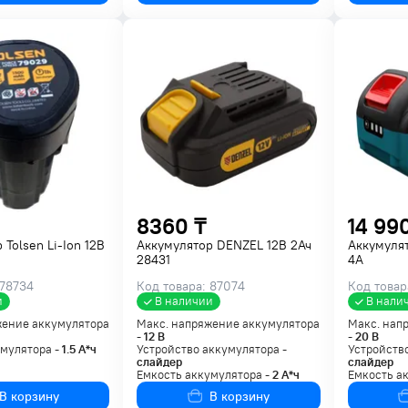
8360 ₸
14 99
 Tolsen Li-Ion 12В
Аккумулятор DENZEL 12В 2Ач
Аккумуля
28431
4A
 78734
Код товара: 87074
Код товар
и
В наличии
В нали
жение аккумулятора
Макс. напряжение аккумулятора
Макс. нап
-
12
В
-
20
В
умулятора -
1.5
А*ч
Устройство аккумулятора -
Устройство
слайдер
слайдер
Емкость аккумулятора -
2
А*ч
Емкость а
В корзину
В корзину