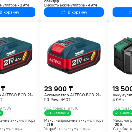
слайдер
умулятора -
2
А*ч
Емкость аккумулятора -
4
А*ч
В корзину
В корзину
 ₸
23 900 ₸
13 50
р ALTECO BCD 21-
Аккумулятор ALTECO BCD 21-
Аккумуля
T
50 PowerMGT
4.0Ah
 97309
Код товара: 97310
Код товар
и
В наличии
В нали
жение аккумулятора
Макс. напряжение аккумулятора
Макс. нап
-
21
В
-
20
В
ккумулятора -
Устройство аккумулятора -
Устройство