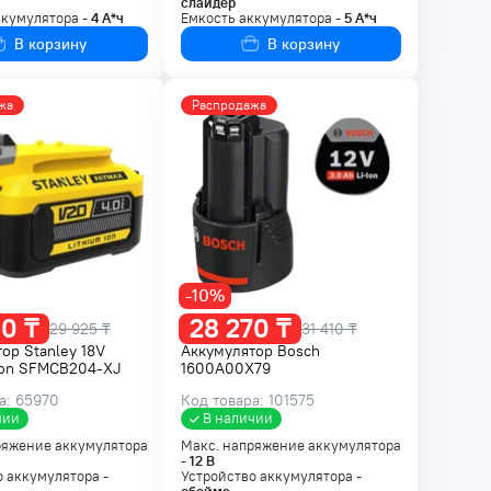
слайдер
ккумулятора -
4
А*ч
Емкость аккумулятора -
5
А*ч
В корзину
В корзину
жа
Распродажа
-10%
0 ₸
28 270 ₸
29 925 ₸
31 410 ₸
ор Stanley 18V
Аккумулятор Bosch
ion SFMCB204-XJ
1600A00X79
а: 65970
Код товара: 101575
чии
В наличии
ряжение аккумулятора
Макс. напряжение аккумулятора
-
12
В
 аккумулятора -
Устройство аккумулятора -