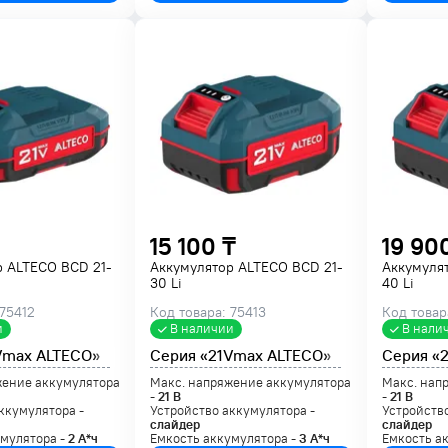
15 100 ₸
19 90
р ALTECO BCD 21-
Аккумулятор ALTECO BCD 21-
Аккумуля
30 Li
40 Li
 75412
Код товара: 75413
Код товар
и
В наличии
В нали
Vmax ALTECO»
Серия «21Vmax ALTECO»
Серия «
жение аккумулятора
Макс. напряжение аккумулятора
Макс. нап
-
21
В
-
21
В
ккумулятора -
Устройство аккумулятора -
Устройство
слайдер
слайдер
умулятора -
2
А*ч
Емкость аккумулятора -
3
А*ч
Емкость а