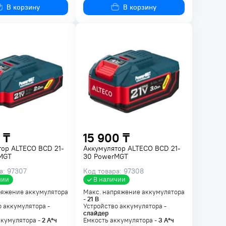
В корзину
В корзину
 ₸
15 900 ₸
тор ALTECO BCD 21-
Аккумулятор ALTECO BCD 21-
MGT
30 PowerMGT
а: 97307
Код товара: 97308
чии
В наличии
ряжение аккумулятора
Макс. напряжение аккумулятора
-
21
В
 аккумулятора -
Устройство аккумулятора -
слайдер
ккумулятора -
2
А*ч
Емкость аккумулятора -
3
А*ч