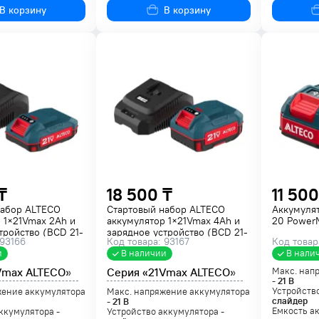
В корзину
В корзину
₸
18 500 ₸
11 500
набор ALTECO
Стартовый набор ALTECO
Аккумуля
 1×21Vmax 2Ah и
аккумулятор 1×21Vmax 4Ah и
20 Power
тройство (BCD 21-
зарядное устройство (BCD 21-
 93166
Код товара: 93167
Код товар
1-40 QF)
40 Li + BC 21-40 QF)
и
В наличии
В нали
Vmax ALTECO»
Серия «21Vmax ALTECO»
Макс. нап
-
21
В
Устройство
жение аккумулятора
Макс. напряжение аккумулятора
слайдер
-
21
В
Емкость а
ккумулятора -
Устройство аккумулятора -