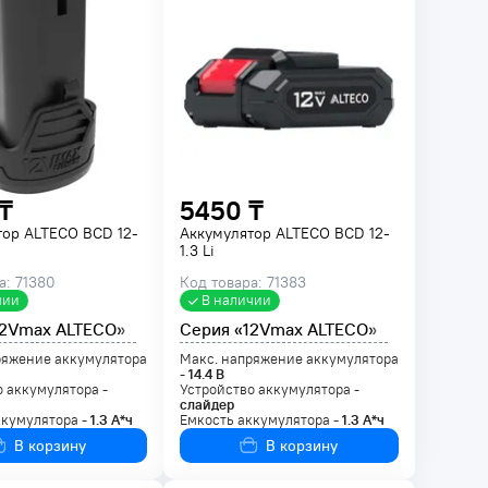
₸
5450 ₸
тор ALTECO BCD 12-
Аккумулятор ALTECO BCD 12-
1.3 Li
а: 71380
Код товара: 71383
чии
В наличии
12Vmax ALTECO»
Серия «12Vmax ALTECO»
ряжение аккумулятора
Макс. напряжение аккумулятора
-
14.4
В
 аккумулятора -
Устройство аккумулятора -
слайдер
ккумулятора -
1.3
А*ч
Емкость аккумулятора -
1.3
А*ч
В корзину
В корзину