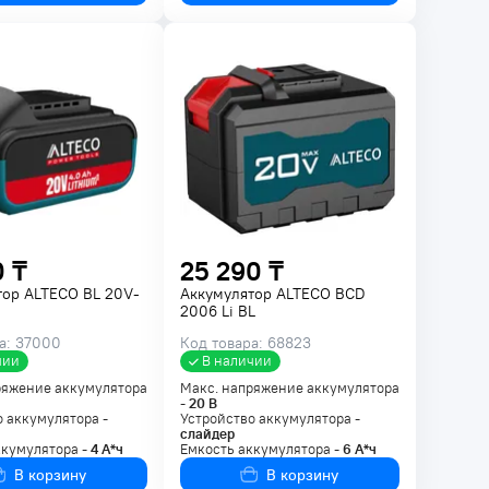
0 ₸
25 290 ₸
тор ALTECO BL 20V-
Аккумулятор ALTECO BCD
2006 Li BL
а: 37000
Код товара: 68823
чии
В наличии
ряжение аккумулятора
Макс. напряжение аккумулятора
-
20
В
 аккумулятора -
Устройство аккумулятора -
слайдер
ккумулятора -
4
А*ч
Емкость аккумулятора -
6
А*ч
В корзину
В корзину