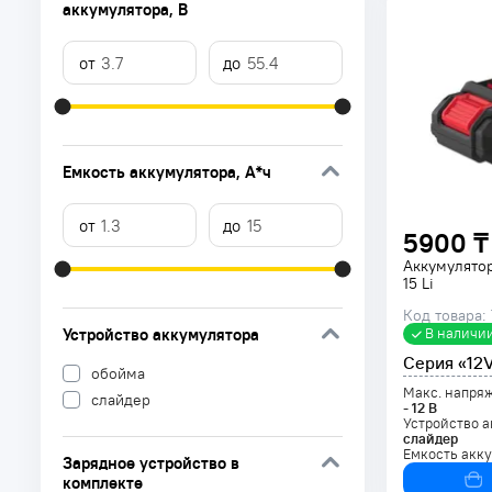
аккумулятора
, В
Емкость аккумулятора
, А*ч
5900 ₸
Аккумулято
15 Li
Код товара:
В наличи
Устройство аккумулятора
Серия «12
обойма
Макс. напря
слайдер
-
12
В
Устройство а
слайдер
Емкость акк
Зарядное устройство в
комплекте