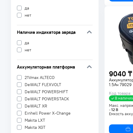
да
нет
Наличие индикатора заряда
да
нет
Аккумуляторная платформа
9040 ₸
21Vmax ALTECO
Аккумулятор
1.5Ач 79029
DeWALT FLEXVOLT
DeWALT POWERSHIFT
Код товара:
В наличи
DeWALT POWERSTACK
Макс. напря
DeWALT XR
-
12
В
Einhell Power X-Change
Емкость акк
Makita LXT
Makita XGT