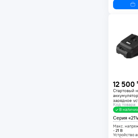
12 500 
Стартовый 
аккумулятор
зарядное ус
Код товара:
20 Li + BC 2
В наличи
Серия «21
Макс. напря
-
21
В
Устройство а