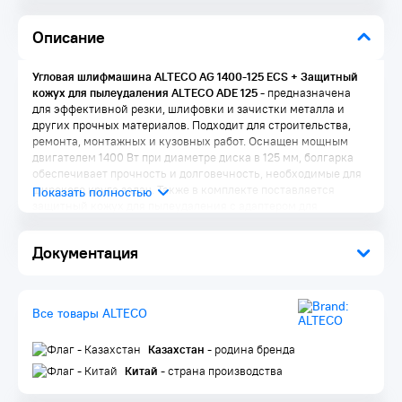
Описание
Угловая шлифмашина ALTECO AG 1400-125 ECS + Защитный
кожух для пылеудаления ALTECO ADE 125 -
предназначена
для эффективной резки, шлифовки и зачистки металла и
других прочных материалов. Подходит для строительства,
ремонта, монтажных и кузовных работ. Оснащен мощным
двигателем 1400 Вт при диаметре диска в 125 мм, болгарка
обеспечивает прочность и долговечность, необходимые для
широкого круга задач. Также в комплекте поставляется
защитный кожух для пылеудаления с адаптером для
подключения пылесоса, который станет незаменимым
помощником при шлифований бетона и других материалов.
Документация
Преимущества ALTECO AG 1400-125 ECS + ADE 125:
Высокая мощность 1400 Вт
— справляется с резкой и
шлифовкой твёрдых материалов.
Все товары ALTECO
Constant Electronic
— поддерживает постоянную скорость
вращения под нагрузкой для стабильного качества
Казахстан
- родина бренда
обработки.
Плавный пуск
— снижает рывки при старте, защищает
Китай
- страна производства
механизм и увеличивает срок службы.
Регулировка оборотов
— позволяет точно подбирать