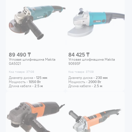
89 490 ₸
84 425 ₸
Угловая шлифмашина Makita
Угловая шлифмашина Makita
GA5021
9069SF
Код товара: 37108
Код товара: 37109
Диаметр диска -
125
мм
Диаметр диска -
230
мм
Мощность -
1050
Вт
Мощность -
2000
Вт
Длина кабеля -
2.5
м
Длина кабеля -
2.5
м