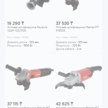
19 290 ₸
37 530 ₸
Угловая шлифмашина Ресанта
Угловая шлифмашина Makita MT
УШМ-125/1100
M9508
Код товара: 33380
Код товара: 34080
Диаметр диска -
125
мм
Диаметр диска -
125
мм
Мощность -
1100
Вт
Мощность -
720
Вт
Длина кабеля -
2
м
37 115 ₸
42 625 ₸
Угловая шлифмашина Makita MT
Угловая шлифмашина Makita MT