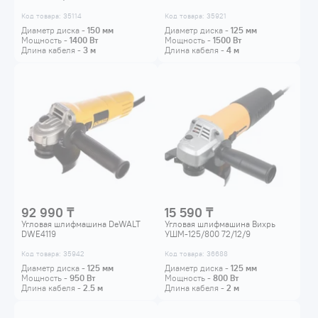
Код товара: 35114
Код товара: 35921
Диаметр диска -
150
мм
Диаметр диска -
125
мм
Мощность -
1400
Вт
Мощность -
1500
Вт
Длина кабеля -
3
м
Длина кабеля -
4
м
92 990 ₸
15 590 ₸
Угловая шлифмашина DeWALT
Угловая шлифмашина Вихрь
DWE4119
УШМ-125/800 72/12/9
Код товара: 35942
Код товара: 36688
Диаметр диска -
125
мм
Диаметр диска -
125
мм
Мощность -
950
Вт
Мощность -
800
Вт
Длина кабеля -
2.5
м
Длина кабеля -
2
м