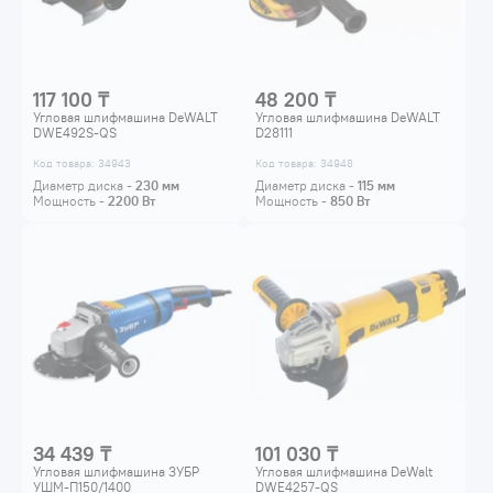
117 100 ₸
48 200 ₸
Угловая шлифмашина DeWALT
Угловая шлифмашина DeWALT
DWE492S-QS
D28111
Код товара: 34943
Код товара: 34948
Диаметр диска -
230
мм
Диаметр диска -
115
мм
Мощность -
2200
Вт
Мощность -
850
Вт
34 439 ₸
101 030 ₸
Угловая шлифмашина ЗУБР
Угловая шлифмашина DeWalt
УШМ-П150/1400
DWE4257-QS