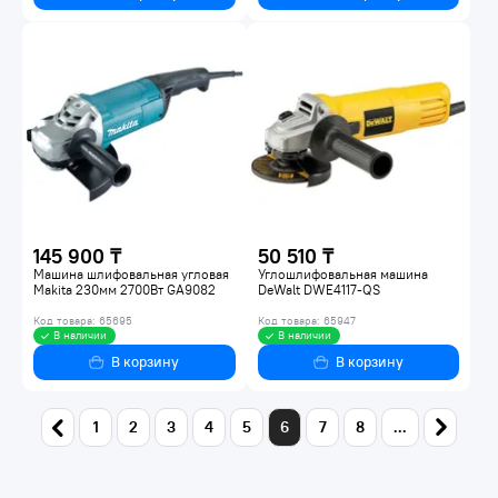
145 900 ₸
50 510 ₸
Машина шлифовальная угловая
Углошлифовальная машина
Makita 230мм 2700Вт GA9082
DeWalt DWE4117-QS
Код товара: 65695
Код товара: 65947
В наличии
В наличии
В корзину
В корзину
1
2
3
4
5
6
7
8
...