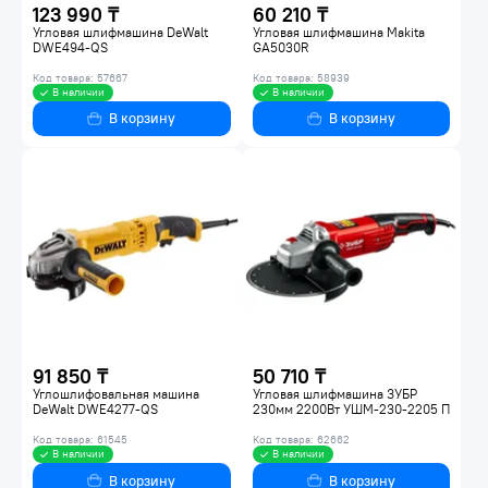
123 990 ₸
60 210 ₸
Угловая шлифмашина DeWalt
Угловая шлифмашина Makita
DWE494-QS
GA5030R
Код товара: 57667
Код товара: 58939
В наличии
В наличии
В корзину
В корзину
91 850 ₸
50 710 ₸
Углошлифовальная машина
Угловая шлифмашина ЗУБР
DeWalt DWE4277-QS
230мм 2200Вт УШМ-230-2205 П
Код товара: 61545
Код товара: 62662
В наличии
В наличии
В корзину
В корзину