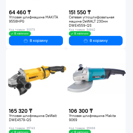
64 460 ₸
151 550 ₸
Угловая шлифмашина MAKITA
Сетевая углошлифовальная
9558HPG
машина DeWALT 230мм
DWE4559-QS
Код товара: 30073
Код товара: 34942
В наличии
В наличии
В корзину
В корзину
165 320 ₸
106 300 ₸
Угловая шлифмашина DeWalt
Угловая шлифмашина Makita
DWE4579-QS
9069
Код товара: 35743
Код товара: 35888
В наличии
В наличии