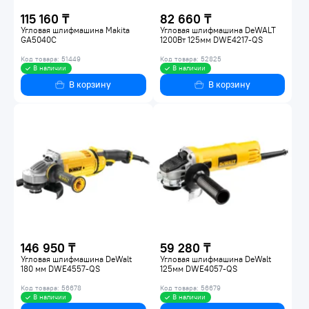
115 160 ₸
82 660 ₸
Угловая шлифмашина Makita
Угловая шлифмашина DeWALT
GA5040C
1200Вт 125мм DWE4217-QS
Код товара: 51449
Код товара: 52825
В наличии
В наличии
В корзину
В корзину
146 950 ₸
59 280 ₸
Угловая шлифмашина DeWalt
Угловая шлифмашина DeWalt
180 мм DWE4557-QS
125мм DWE4057-QS
Код товара: 56678
Код товара: 56679
В наличии
В наличии