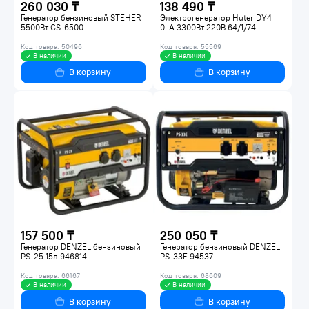
260 030 ₸
138 490 ₸
Генератор бензиновый STEHER
Электрогенератор Huter DY4
5500Вт GS-6500
0LA 3300Вт 220В 64/1/74
Код товара: 50496
Код товара: 55569
В наличии
В наличии
В корзину
В корзину
157 500 ₸
250 050 ₸
Генератор DENZEL бензиновый
Генератор бензиновый DENZEL
PS-25 15л 946814
PS-33E 94537
Код товара: 66167
Код товара: 68609
В наличии
В наличии
В корзину
В корзину