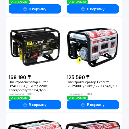
В наличии
В наличии
В корзину
В корзину
168 190 ₸
125 590 ₸
Электрогенератор Huter
Электрогенератор Ресанта
DY4000LX / 3кВт / 220В +
БГ-2500Р / 2кВт / 220В 64/1/50
электростартер 64/1/22
Код товара: 33362
Код товара: 33364
В наличии
В наличии
В корзину
В корзину