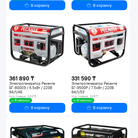
В корзину
В корзину
361 890 ₸
331 590 ₸
Электрогенератор Ресанта
Электрогенератор Ресанта
БГ-8000Э / 6.5кВт / 220В
БГ-9500Р / 7.5кВт / 220В
64/1/48
64/1/53
Код товара: 33375
Код товара: 33377
В наличии
В наличии
В корзину
В корзину