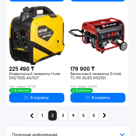
225 490 ₸
179 900 ₸
Инверторный генератор Huter
Бензиновый генератор Einhell
DN2700Si 64/10/7
TC-PG 35/E5 4152551
Код товара: 74729
Код товара: 82615
В наличии
В наличии
В корзину
В корзину
1
2
3
4
5
6
Полезная информация