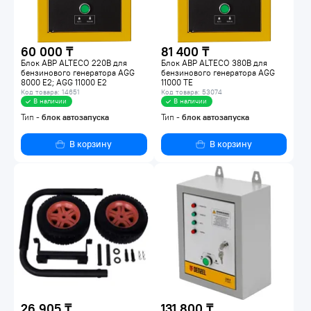
60 000 ₸
81 400 ₸
Блок АВР ALTECO 220В для
Блок АВР ALTECO 380В для
бензинового генератора AGG
бензинового генератора AGG
8000 E2; AGG 11000 E2
11000 TE
Код товара: 14651
Код товара: 53074
В наличии
В наличии
Тип -
блок автозапуска
Тип -
блок автозапуска
В корзину
В корзину
26 905 ₸
131 800 ₸