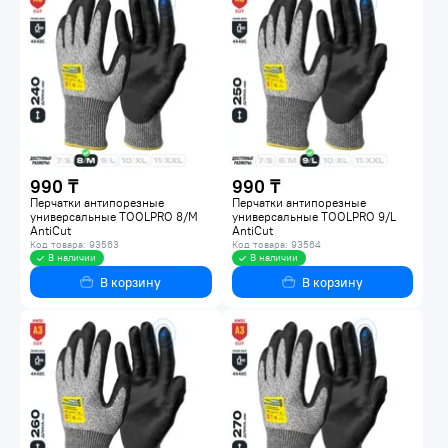
990 ₸
990 ₸
Перчатки антипорезные
Перчатки антипорезные
универсальные TOOLPRO 8/M
универсальные TOOLPRO 9/L
AntiCut
AntiCut
Код товара: 93563
Код товара: 93564
В наличии
В наличии
В корзину
В корзину