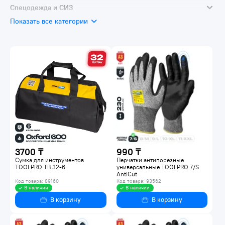
Системы хранения инструмента
Спецодежда и СИЗ
Показать все категории
Перчатки
3700 ₸
990 ₸
Сумка для инструментов
Перчатки антипорезные
TOOLPRO TB 32-6
универсальные TOOLPRO 7/S
AntiCut
Код товара: 89160
Код товара: 93562
В наличии
В наличии
В корзину
В корзину