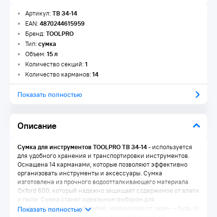
Артикул:
TB 34-14
EAN:
4870244615959
Бренд:
TOOLPRO
Тип:
сумка
Объем:
15 л
Количество секций:
1
Количество карманов:
14
Показать полностью
Описание
Сумка для инструментов TOOLPRO TB 34-14
- используется
для удобного хранения и транспортировки инструментов.
Оснащена 14 карманами, которые позволяют эффективно
организовать инструменты и аксессуары. Сумка
изготовлена из прочного водоотталкивающего материала
Oxford 600, который надежно защищает содержимое от влаги
и пыли. Сумка станет идеальным выбором для
профессионалов и любителей, независимо от задач — будь то
ремонт, монтаж или перевозка электромонтажных