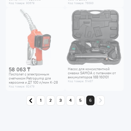
Код товара: 90679
Код товара: 78893
58 063 ₸
Насос для консистентной
смазки SAMOA с питанием от
Пистолет с электронным
аккумуляторов 18В 160101
счетчиком Petropump для
Код товара: 51487
керосина и ДТ 100 л/мин K-28
PP730002
Код товара: 92479
1
2
3
4
5
6