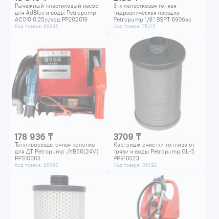
Рычажный пластиковый насос
3-х лепестковая тонкая
для AdBlue и воды Petropump
гидравлическая насадка
AC010 0.25л/ход PP202019
Petropump 1/8" BSPT 690бар
PP180010
Код товара: 66635
Код товара: 75415
178 936 ₸
3709 ₸
Топливораздаточная колонка
Картридж очистки топлива от
для ДТ Petropump JYB60(24V)
грязи и воды Petropump GL-5
PP310003
PP910023
Код товара: 86090
Код товара: 86092