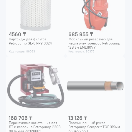
4560 ₸
685 955 ₸
Картридж для фильтра
Мобильный резервуар для
Petropump GL-6 PP910024
масла электронасос Petropump
12В 3м EML110VY
Код товара: 86093
Код товара: 80375
168 706 ₸
13 126 ₸
Перекачивающая станция для
Промышленный рукав
ДТ и керосина Petropump 230В
Petropump Semperit TOF 319мм
80 л/мин PP320003
68046 2560