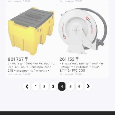
пистолет-автомат PP412002
пистолет-автомат PP412003
Код товара: 55884
Код товара: 55885
801 767 ₸
261 153 ₸
Емкость для бензина Petropump
Катушка открытая для топлива
GTK-480 480л + электронасос
Petropump HRD3415D рукав
24В + электронный счетчик +
3/4" 15м PP510001
пистолет-автомат PP412004
Код товара: 55886
Код товара: 55887
1
2
3
4
5
6