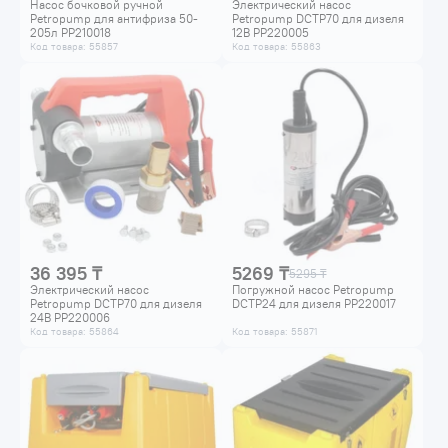
Насос бочковой ручной
Электрический насос
Petropump для антифриза 50-
Petropump DCTP70 для дизеля
205л PP210018
12В PP220005
Код товара: 55857
Код товара: 55863
36 395 ₸
5269 ₸
5295 ₸
Электрический насос
Погружной насос Petropump
Petropump DCTP70 для дизеля
DCTP24 для дизеля PP220017
24В PP220006
Код товара: 55864
Код товара: 55871