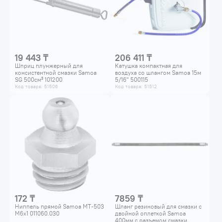
19 443 ₸
206 411 ₸
Шприц плунжерный для
Катушка компактная для
консистентной смазки Samoa
воздуха со шлангом Samoa 15м
SG 500см³ 101200
5/16" 500115
Код товара: 51506
Код товара: 51512
172 ₸
7859 ₸
Ниппель прямой Samoa MT-503
Шланг резиновый для смазки с
M6x1 011060.030
двойной оплеткой Samoa
400мм с разъемом смазки