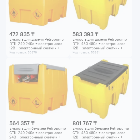
472 835 ₸
583 393 ₸
Емкость для дизеля Petropump
Емкость для дизеля Petropump
DTK-240 240л + электронасос
DTK-480 480л + электронасос
12В + электронный счетчик +
12В + электронный счетчик +
пистолет-автомат PP411001
пистолет-автомат PP411003
Код товара: 55879
Код товара: 55881
564 357 ₸
801 767 ₸
Емкость для бензина Petropump
Емкость для бензина Petropump
GTK-240 240л + электронасос
GTK-480 480л + электронасос
24В + электронный счетчик +
12В + электронный счетчик +