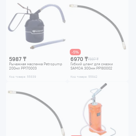
-5%
5987 ₸
6970 ₸
7337 ₸
Рычажная масленка Petropump
Гибкий шланг для смазки
200мл PP170003
SAMOA 300мм PP180002
Код товара: 55839
Код товара: 55842