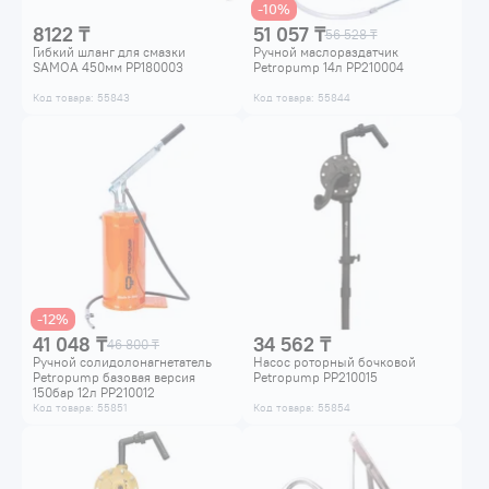
-10%
8122 ₸
51 057 ₸
56 528 ₸
Гибкий шланг для смазки
Ручной маслораздатчик
SAMOA 450мм PP180003
Petropump 14л PP210004
Код товара: 55843
Код товара: 55844
-12%
41 048 ₸
34 562 ₸
46 800 ₸
Ручной солидолонагнетатель
Насос роторный бочковой
Petropump базовая версия
Petropump PP210015
150бар 12л PP210012
Код товара: 55851
Код товара: 55854