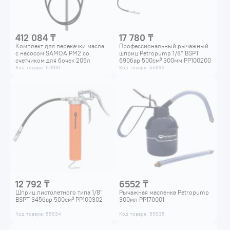
412 084 ₸
17 780 ₸
Комплект для перекачки масла
Профессиональный рычажный
с насосом SAMOA PM2 со
шприц Petropump 1/8" BSPT
счетчиком для бочек 205л
690бар 500см³ 300мм PP100200
454110
Код товара: 51866
Код товара: 55832
12 792 ₸
6552 ₸
Шприц пистолетного типа 1/8"
Рычажная масленка Petropump
BSPT 345бар 500см³ PP100302
300мл PP170001
Код товара: 55834
Код товара: 55835