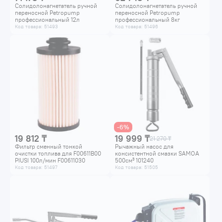
Солидолонагнетатель ручной
Солидолонагнетатель ручной
переносной Petropump
переносной Petropump
профессиональный 12л
профессиональный 8кг
PP210008
PP210007
Код товара: 51493
Код товара: 51496
-6%
19 812 ₸
19 999 ₸
21 270 ₸
Фильтр сменный тонкой
Рычажный насос для
очистки топлива для F00611B00
консистентной смазки SAMOA
PIUSI 100л/мин F00611030
500см³ 101240
Код товара: 51497
Код товара: 51505