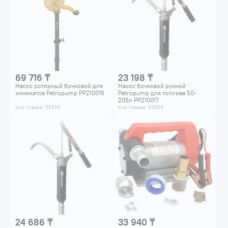
69 716 ₸
23 198 ₸
Насос роторный бочковой для
Насос бочковой ручной
химикатов Petropump PP210016
Petropump для топлива 50-
205л PP210017
Код товара: 55855
Код товара: 55856
24 686 ₸
33 940 ₸