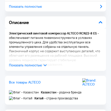
Показать полностью
Описание
Электрический винтовой компрессор ALTECO RCN22-8 ES
-
обеспечивает питание пневмоинструмента в условиях
промышленного цеха. Для удобства эксплуатации все
элементы управления собраны на отдельную панель.
Лаконичный корпус не содержит выступающих деталей, что
облегчает его размещение на рабочей площадке. Высокий
уровень мощности гарантирует стабильную
производительность оборудования.
Energy saving
- технология с частотным приводом (ES)
позволяет реагировать на потребность в воздухе с помощью
автоматической регулировки скорости вращения
Все товары ALTECO
электродвигателя. В сочетании с инновационной
конструкцией электродвигателя PMG (двигатель с
Казахстан
- родина бренда
постоянными магнитами), эта технология позволяет достичь
в среднем энергосбережения в 50% и снижение затрат на
Китай
- страна производства
37% в течение всего срока службы компрессора.
Особенности ALTECO RCN22-8 ES: