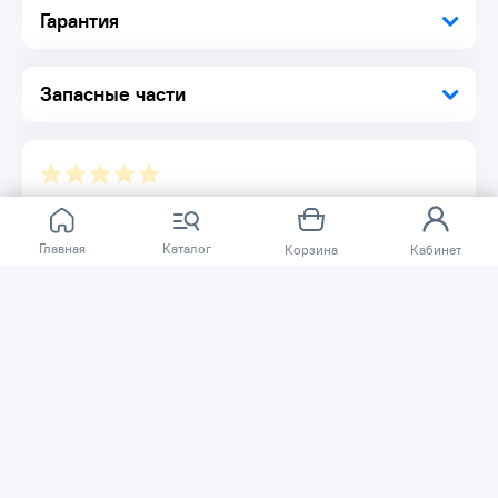
Гарантия
Наши маслозаполненные винтовые компрессоры
обеспечивают надежность и эффективность. Работают без
перебоев даже в самых тяжелых условиях, исключая
дорогостоящие простои и остановки производства.
Запасные части
Установка на полу.
Бесшумная работа.
Наши компрессоры являются малошумной альтернативой
поршневым компрессорам благодаря применению
винтовой технологии, значительно снижающей вибрации.
Полностью закрытый звукоизолирующий корпус
Отзывов ещё нет.
дополнительно снижает уровень шума.
Главная
Каталог
Корзина
Кабинет
Расскажите о товаре, который приобрели у нас.
Благодаря этому другие покупатели смогут узнать о
качестве, достоинствах и возможных недостатках
товара, который они собираются приобрести.
Написать отзыв
Нужна помощь?