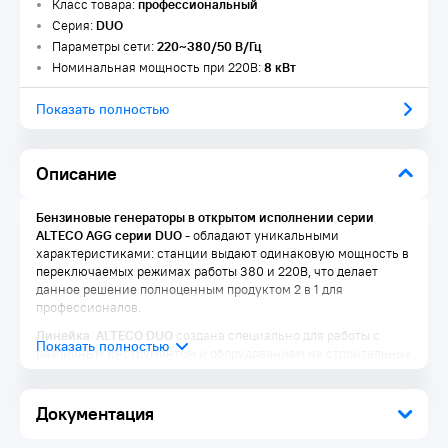
Класс товара:
профессиональный
Серия:
DUO
Параметры сети:
220~380/50 В/Гц
Номинальная мощность при 220В:
8 кВт
Показать полностью
Описание
Бензиновые генераторы в открытом исполнении серии
ALTECO AGG серии DUO
- обладают уникальными
характеристиками: станции выдают одинаковую мощность в
переключаемых режимах работы 380 и 220В, что делает
данное решение полноценным продуктом 2 в 1 для
профессионалов.
Линейка ALTECO DUO
создана специально для работы с
различным инструментом и оборудованием на строительных
площадках, в ремонтных и аварийных бригадах, полиции и
МЧС, в коммунальном секторе, а также для обеспечения
основного электроснабжения коммерческих и жилищных
Документация
объектов. Оборудование Alteco Professional отличается
исключительной компактностью, надежностью и одним из