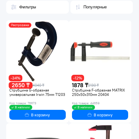
Фильтры
Распродажа
-34%
-12%
2650 ₸
1878 ₸
4040 ₸
2130 ₸
Струбцина G-образная
Струбцина F-образная MATRIX
универсальная Irwin 75мм T1203
250x50x310мм 20404
Код товара: 76673
Код товара: 44659
В наличии
В наличии
В корзину
В корзину