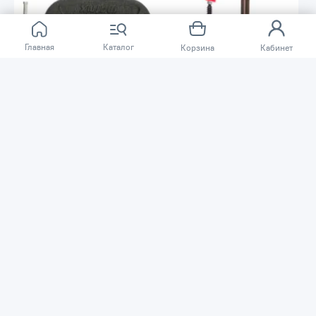
Главная
Каталог
Корзина
Кабинет
-3%
-3%
3009 ₸
1899 ₸
3090 ₸
1960 ₸
Струбцина G-образная MATRIX
Струбцина F-образная MATRIX
75мм 20603
150*50*210мм 20402
Код товара: 35953
Код товара: 44657
В наличии
В наличии
В корзину
В корзину