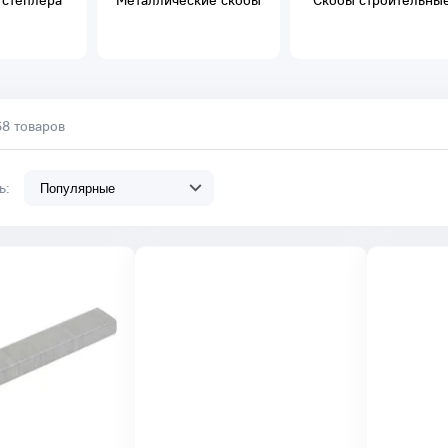
 степлера
Металлические скобы
Скобы строительны
68 товаров
ть: