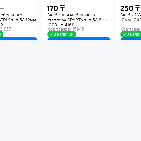
170 ₸
250 ₸
 ₸
мебельного
Скобы для мебельного
Скобы MA
TRIX тип 53 12мм
степлера SPARTA тип 53 6мм
10мм 1000
22
1000шт. 41611
 31857
Код товара: 15945
Код товар
и
В наличии
В нали
В корзину
В корзину
255 ₸
190 ₸
степлера STAYER
Скобы для степлера STAYER
Скобы дл
1000шт. 3159-
тип 53 10мм 1000шт. 3159-
степлера 
10_z01
1000шт. 4