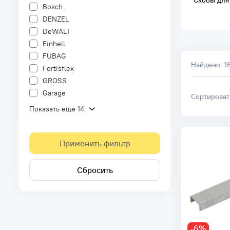
Скобы для
Bosch
DENZEL
DeWALT
Einhell
FUBAG
Найдено:
1
Fortisflex
GROSS
Garage
Сортирова
Показать еще 14
Применить фильтр
Сбросить
-6%