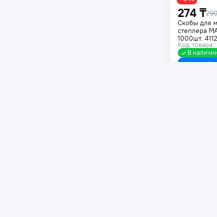
274 ₸
290
Скобы для 
степлера MA
1000шт. 411
Код товара:
В наличи
240 ₸
Скобы для 
тип 53 8мм 
08_z01