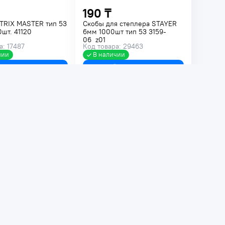
190 ₸
TRIX MASTER тип 53
Скобы для степлера STAYER
шт. 41120
6мм 1000шт тип 53 3159-
06_z01
а: 17487
Код товара: 29463
чии
В наличии
В корзину
В корзину
220 ₸
я мебельного
Скобы для мебельного
MATRIX тип 53 6мм
степлера MATRIX тип 53 8мм
1116
1000шт. 41118