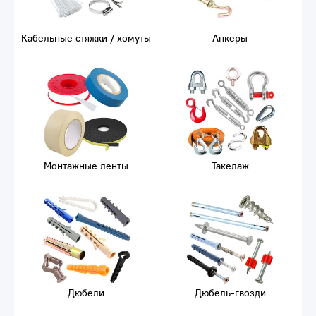
Кабельные стяжки / хомуты
Анкеры
Монтажные ленты
Такелаж
Дюбели
Дюбель-гвозди