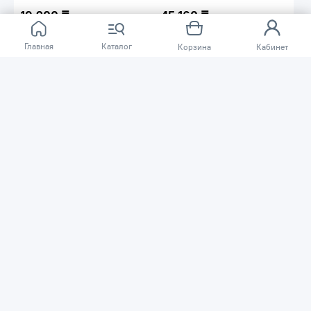
19 200 ₸
45 160 ₸
Шнур малярный для отбивки
Шнур малярный для отбивки и
SOLA CLP 30 66110601
порошок меловый красный
Главная
Каталог
SOLA CLG 30 SET R 66111142
Корзина
Кабинет
Код товара: 80760
Код товара: 80761
В наличии
В наличии
Длина шнура -
0.13
м
Длина шнура -
30
м
Тип -
разметочный шнур
Тип -
нить (шнур); краска
Возможность быстрого
Возможность быстрого
сматывания -
нет
сматывания -
нет
В корзину
В корзину
24 105 ₸
45 160 ₸
Шнур малярный для отбивки и
Шнур малярный для отбивки и