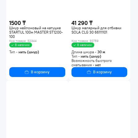
1500 ₸
41 290 ₸
Шнур нейлоновый на катушке
Шнур малярный для отбивки
STARTUL 100м MASTER ST1200-
SOLA CLG 30 66111101
100
Код товара: 82344
Код товара: 80759
В наличии
В наличии
Тип -
нить (шнур)
Длина шнура -
30
м
Тип -
нить (шнур)
Возможность быстрого
сматывания -
нет
В корзину
В корзину