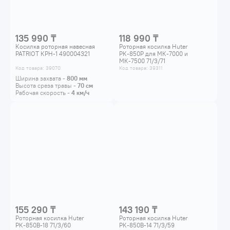
135 990 ₸
118 990 ₸
Косилка роторная навесная
Роторная косилка Huter
PATRIOT КРН-1 490004321
РК-850Р для МК-7000 и
МК-7500 71/3/71
Код товара: 39070
Код товара: 39311
Ширина захвата -
800
мм
Высота среза травы -
70
см
Рабочая скорость -
4
км/ч
155 290 ₸
143 190 ₸
Роторная косилка Huter
Роторная косилка Huter
РК-850B-18 71/3/60
РК-850В-14 71/3/59