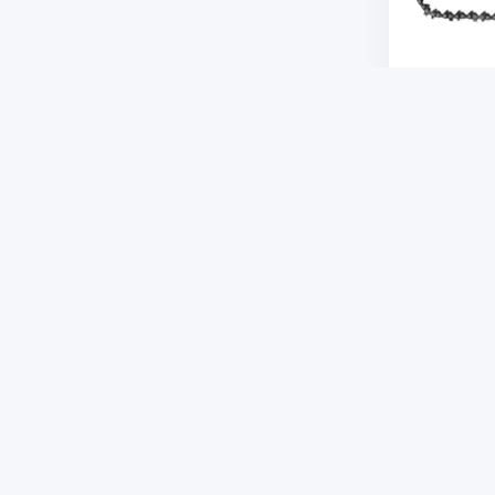
1050 ₸
Пильная цеп
мини пилы 
10
Код товара:
В наличи
-10%