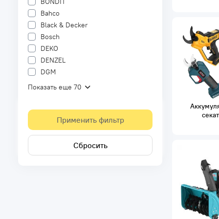
BONDIT
Bahco
Black & Decker
Bosch
DEKO
DENZEL
DGM
Показать еще 70
Аккумул
сека
Применить фильтр
Сбросить