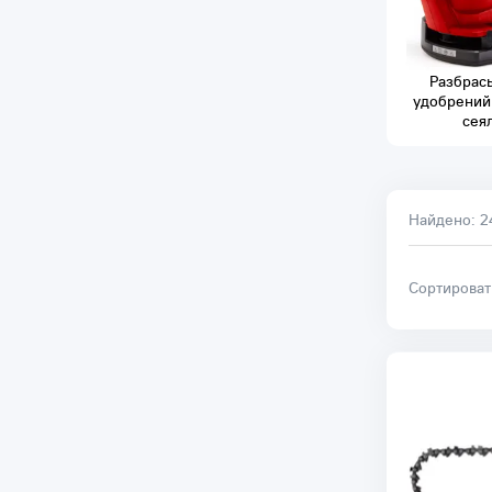
Разбрас
удобрений
сея
Найдено:
2
Сортирова