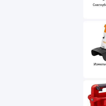
Снегоуб
Измель