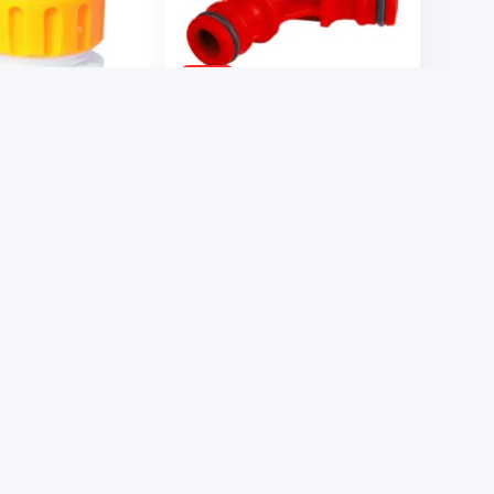
-44%
₸
306 ₸
1990 ₸
550 ₸
 для крана
Тройник штуцерный из
1/2"-3/4" 12.5-19мм
ударопрочной пластмассы
0
GRINDA 8-426339_z01
: 71471
Код товара: 50234
чии
В наличии
В корзину
В корзину