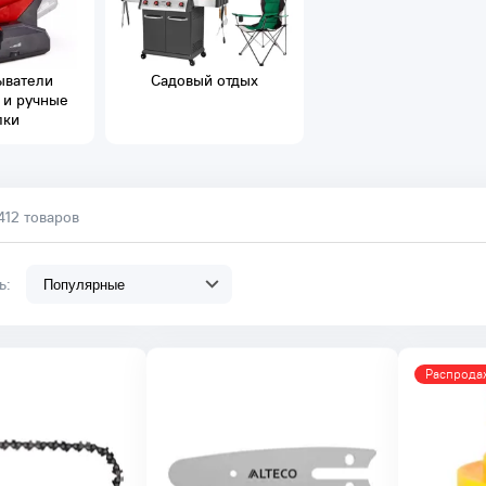
ыватели
Садовый отдых
 и ручные
лки
412 товаров
ть:
Распрода