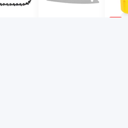
-47%
790 ₸
1045 
ь для цепной
Пильная шина для цепной
Коннектор
ALTECO CCMS 21-
мини пилы ALTECO CCMS 21-
HoZelock 
10
2184P900
 50633
Код товара: 50632
Код товара
и
В наличии
В нали
В корзину
В корзину
-9%
-9%