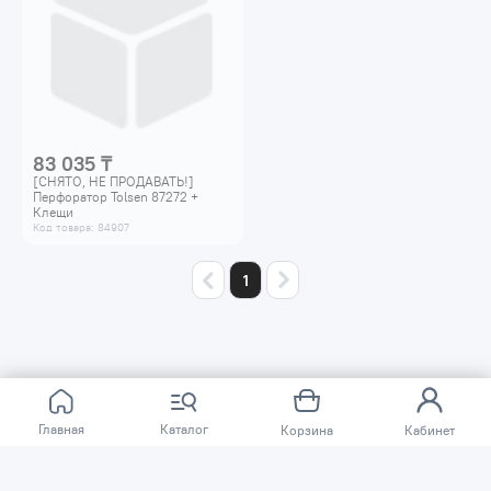
83 035 ₸
[СНЯТО, НЕ ПРОДАВАТЬ!]
Перфоратор Tolsen 87272 +
Клещи
250мм.+Перчатки+Наушники
Код товара: 84907
протшум.
1
О КОМПАНИИ
Главная
Каталог
Корзина
Кабинет