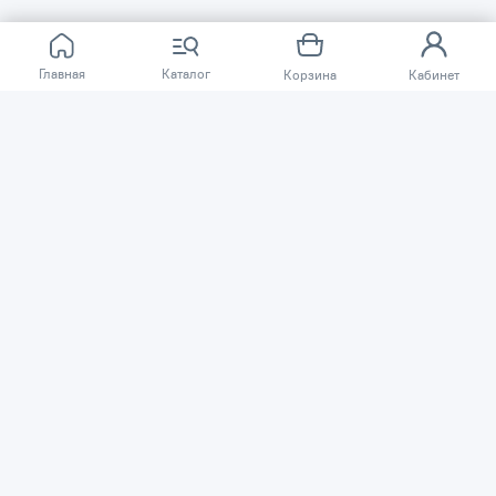
Главная
Каталог
Корзина
Кабинет
О КОМПАНИИ
ПОКУПАТЕЛЯМ
Сеть магазинов «TSSP» © 2003 – 2026
Публичная оферта
Политика конфиденциальности