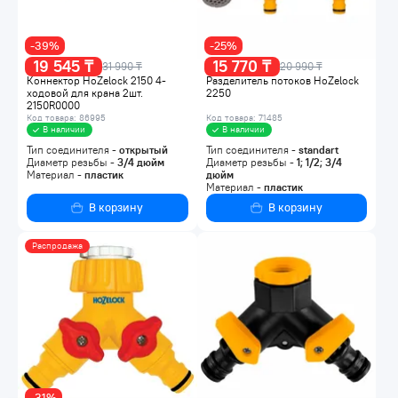
-39%
-25%
19 545 ₸
15 770 ₸
31 990 ₸
20 990 ₸
Коннектор HoZelock 2150 4-
Разделитель потоков HoZelock
ходовой для крана 2шт.
2250
2150R0000
Код товара: 86995
Код товара: 71485
В наличии
В наличии
Тип соединителя -
открытый
Тип соединителя -
standart
Диаметр резьбы -
3/4
дюйм
Диаметр резьбы -
1; 1/2; 3/4
Материал -
пластик
дюйм
Материал -
пластик
В корзину
В корзину
Распродажа
-31%