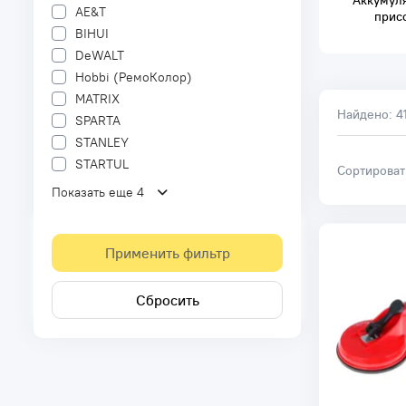
Аккумул
AE&T
прис
BIHUI
DeWALT
Hobbi (РемоКолор)
MATRIX
Найдено:
4
SPARTA
STANLEY
STARTUL
Сортирова
Показать еще 4
Применить фильтр
Сбросить