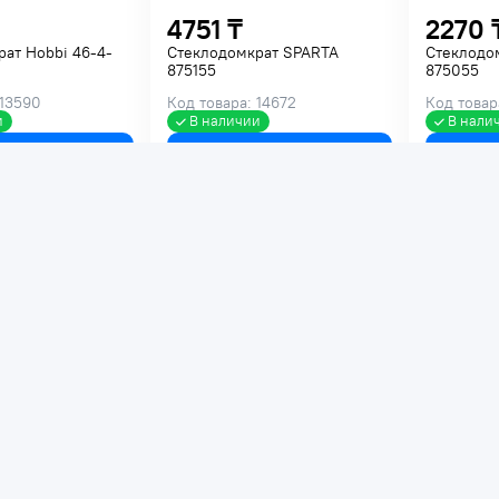
4751 ₸
2270 
ат Hobbi 46-4-
Стеклодомкрат SPARTA
Стеклодо
875155
875055
 13590
Код товара: 14672
Код товара
и
В наличии
В нали
В корзину
В корзину
3040 ₸
1740 
я стекла TOLSEN
Присоска для стекла TOLSEN
Стеклодо
50кг 62662
STARTUL
одинарны