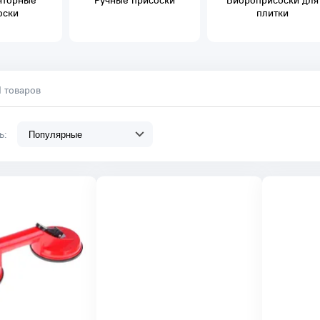
яторные
Ручные присоски
Виброприсоски для
оски
плитки
1 товаров
ть: