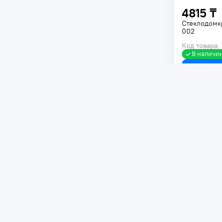
4815 ₸
Стеклодомкр
002
Код товара:
В наличи
4250 ₸
Присоска дл
75кг 62663