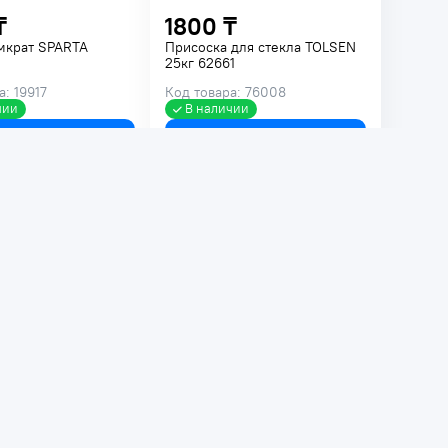
₸
1800 ₸
мкрат SPARTA
Присоска для стекла TOLSEN
25кг 62661
: 19917
Код товара: 76008
чии
В наличии
В корзину
В корзину
-13%
₸
11 519 ₸
13 165 ₸
мкрат пластиковый
Присоска для плитки BIHUI
 STANDART
SCTB4
й ST4110-01