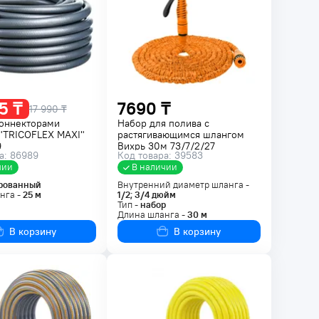
5 ₸
7690 ₸
17 990 ₸
коннекторами
Набор для полива с
 "TRICOFLEX MAXI"
растягивающимся шлангом
9
Вихрь 30м 73/7/2/27
а: 86989
Код товара: 39583
чии
В наличии
рованный
Внутренний диаметр шланга -
нга -
25
м
1/2; 3/4
дюйм
Тип -
набор
Длина шланга -
30
м
В корзину
В корзину