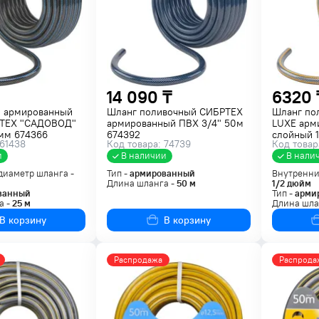
14 090 ₸
6320 
 армированный
Шланг поливочный СИБРТЕХ
Шланг по
РТЕХ "САДОВОД"
армированный ПВХ 3/4" 50м
LUXE арм
5мм 674366
674392
слойный 1
 61438
Код товара: 74739
Код товар
и
В наличии
В нали
диаметр шланга -
Тип -
армированный
Внутренни
Длина шланга -
50
м
1/2
дюйм
ванный
Тип -
арми
а -
25
м
Длина шла
В корзину
В корзину
Распродажа
Распрода