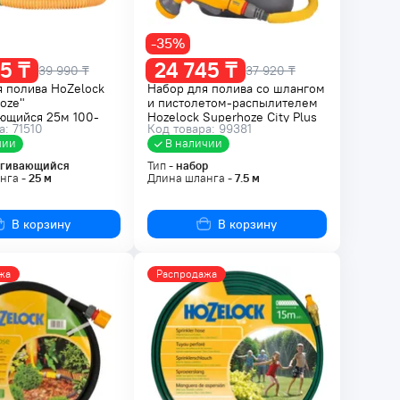
-35%
5 ₸
24 745 ₸
39 990 ₸
37 920 ₸
 полива HoZelock
Набор для полива со шлангом
oze"
и пистолетом-распылителем
ющийся 25м 100-
Hozelock Superhoze City Plus
а: 71510
Код товара: 99381
35-8307
чии
В наличии
ягивающийся
Тип -
набор
нга -
25
м
Длина шланга -
7.5
м
В корзину
В корзину
жа
Распродажа