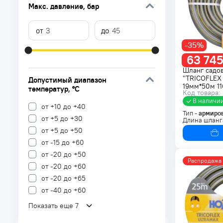
Макс. давление
, бар
-35%
63 745
Шланг садо
"TRICOFLEX
Допустимый диапазон
19мм*50м 1
температур
, °C
Код товара:
В наличи
от +10 до +40
Тип -
армиро
от +5 до +30
Длина шланг
от +5 до +50
от -15 до +60
от -20 до +50
Распродажа
от -20 до +60
от -20 до +65
от -40 до +60
Показать еще 7