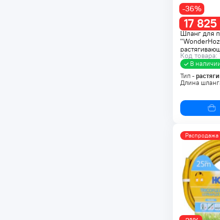
-36%
17 825
Шланг для п
"WonderHoz
растягивающ
Код товара:
100-242
В наличи
Тип -
растяг
Длина шланг
Распродажа