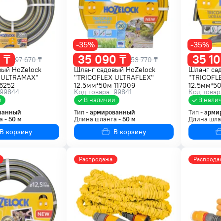
-35%
-35%
 ₸
35 090 ₸
35 10
97 670 ₸
53 770 ₸
вый HoZelock
Шланг садовый HoZelock
Шланг са
 ULTRAMAX"
"TRICOFLEX ULTRAFLEX"
"TRICOFL
16252
12.5мм*50м 117009
12.5мм*50
 99844
Код товара: 99841
Код товар
и
В наличии
В нали
ванный
Тип -
армированный
Тип -
арми
а -
50
м
Длина шланга -
50
м
Длина шла
В корзину
В корзину
Распродажа
Распрода