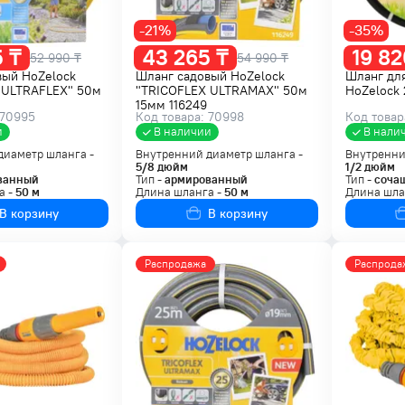
-21%
-35%
 ₸
43 265 ₸
19 82
52 990 ₸
54 990 ₸
вый HoZelock
Шланг садовый HoZelock
Шланг для
 ULTRAFLEX" 50м
"TRICOFLEX ULTRAMAX" 50м
HoZelock
15мм 116249
 70995
Код товара: 70998
Код товар
и
В наличии
В нали
диаметр шланга -
Внутренний диаметр шланга -
Внутренни
5/8
дюйм
1/2
дюйм
ванный
Тип -
армированный
Тип -
соча
а -
50
м
Длина шланга -
50
м
Длина шла
В корзину
В корзину
Распродажа
Распрода