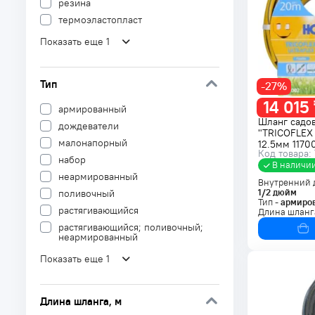
резина
термоэластопласт
Показать еще 1
Тип
-27%
14 015
армированный
Шланг садо
дождеватели
"TRICOFLEX
малонапорный
12.5мм 1170
Код товара:
набор
В наличи
неармированный
Внутренний 
1/2
дюйм
поливочный
Тип -
армиро
растягивающийся
Длина шланг
растягивающийся; поливочный;
неармированный
Показать еще 1
Длина шланга
, м