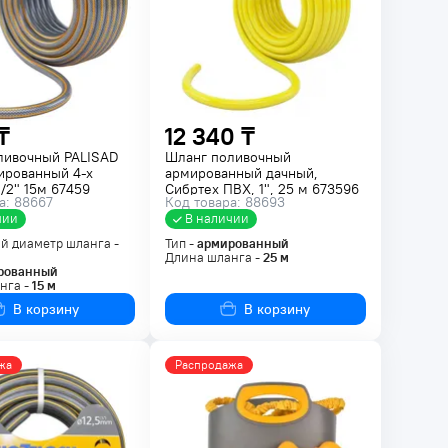
₸
12 340 ₸
ливочный PALISAD
Шланг поливочный
ированный 4-х
армированный дачный,
/2" 15м 67459
Сибртех ПВХ, 1", 25 м 673596
а: 88667
Код товара: 88693
чии
В наличии
й диаметр шланга -
Тип -
армированный
Длина шланга -
25
м
рованный
нга -
15
м
В корзину
В корзину
жа
Распродажа