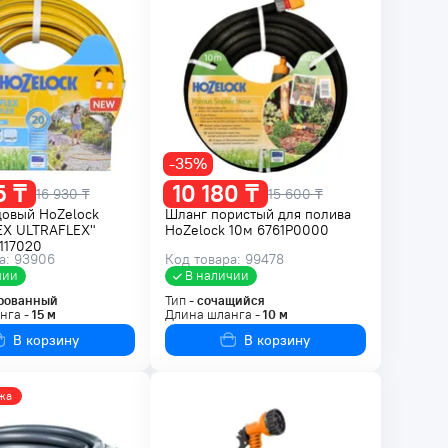
-35%
5 ₸
10 180 ₸
16 930 ₸
15 600 ₸
довый HoZelock
Шланг пористый для полива
EX ULTRAFLEX"
HoZelock 10м 6761P0000
117020
а: 93906
Код товара: 99478
чии
В наличии
рованный
Тип -
сочащийся
нга -
15
м
Длина шланга -
10
м
В корзину
В корзину
жа