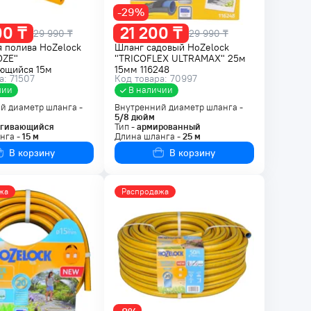
-29%
00 ₸
21 200 ₸
29 990 ₸
29 990 ₸
 полива HoZelock
Шланг садовый HoZelock
OZE"
"TRICOFLEX ULTRAMAX" 25м
ающийся 15м
15мм 116248
а: 71507
Код товара: 70997
0
чии
В наличии
й диаметр шланга -
Внутренний диаметр шланга -
5/8
дюйм
ягивающийся
Тип -
армированный
нга -
15
м
Длина шланга -
25
м
В корзину
В корзину
жа
Распродажа