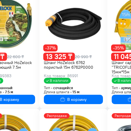
-37%
-35%
 ₸
13 325 ₸
11 04
22 600 ₸
20 990 ₸
вочный HoZelock
Шланг HoZelock 6762
Шланг са
ающий 7.5м
пористый 15м 6762P0000
"TRICOFL
15мм*15м 
 99383
Код товара: 86991
Код товар
и
В наличии
В нали
ванный
Тип -
сочащийся
Тип -
арми
а -
7.5
м
Длина шланга -
15
м
Длина шла
В корзину
В корзину
Распродажа
Распрода