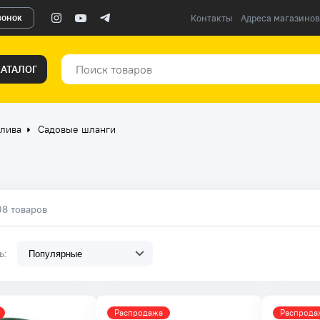
вонок
Контакты
Адреса магазинов
КАТАЛОГ
олива
Садовые шланги
08 товаров
ть:
Распродажа
Распрода