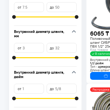
Внутренний диаметр шланга
,
6065 ₸
мм
Поливочный
шланг СИБ
ПВХ 1/2" 2
Код товара:
В наличи
Внутренний 
1/2
дюйм
Тип -
армиро
Длина шланг
Внутренний диаметр шланга
,
дюйм
Распродажа