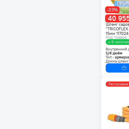
-23%
40 955
Шланг садо
"TRICOFLEX
15мм 117024
Код товара:
В наличи
Внутренний 
5/8
дюйм
Тип -
армиро
Длина шланг
Распродажа