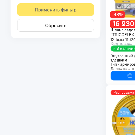
Применить фильтр
-48%
16 930
Сбросить
Шланг садо
"TRICOFLEX
12.5мм 1162
Код товара:
В наличи
Внутренний 
1/2
дюйм
Тип -
армиро
Длина шланг
Распродажа