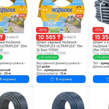
-30%
-15%
 ₸
10 565 ₸
15 35
19 290 ₸
14 990 ₸
вый HoZelock
Шланг садовый HoZelock
Шланг с 
 ULTRAFLEX" 20м
"TRICOFLEX ULTRAFLEX" 15м
HoZelock
02
12.5мм 117001
25м 17121
 70987
Код товара: 70986
Код товар
и
В наличии
В нали
диаметр шланга -
Внутренний диаметр шланга -
Тип -
арми
1/2
дюйм
Длина шла
ванный
Тип -
армированный
а -
20
м
Длина шланга -
15
м
В корзину
В корзину