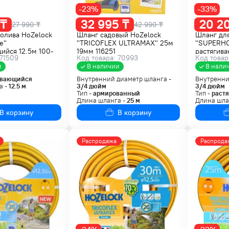
-23%
-33%
 ₸
32 995 ₸
20 2
27 990 ₸
42 990 ₸
олива HoZelock
Шланг садовый HoZelock
Шланг для
e"
"TRICOFLEX ULTRAMAX" 25м
"SUPERH
ийся 12.5м 100-
19мм 116251
растягив
 71509
Код товара: 70993
Код товар
8215A124
и
В наличии
В нали
ивающийся
Внутренний диаметр шланга -
Внутренни
а -
12.5
м
3/4
дюйм
3/4
дюйм
Тип -
армированный
Тип -
раст
Длина шланга -
25
м
Длина шла
В корзину
В корзину
Распродажа
Распрода