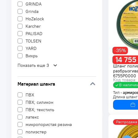
GRINDA
Grinda
HoZelock
Karcher
PALISAD
TOLSEN
YARD
-35%
Вихрь
14 755
Показать еще 3
Шланг поли
разбрызгив
6755P0000
Код товара:
Материал шланга
В наличи
Тип -
армиро
ПВХ
Длина шланг
ПВХ; силикон
ПВХ; текстиль
латекс
Распродажа
микропористая резина
полиэстер