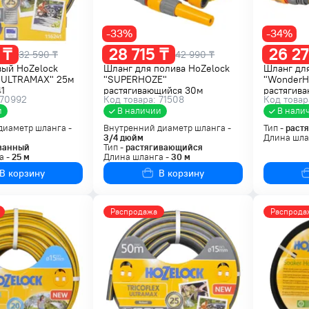
-33%
-34%
 ₸
28 715 ₸
26 27
32 590 ₸
42 990 ₸
вый HoZelock
Шланг для полива HoZelock
Шланг для
 ULTRAMAX" 25м
"SUPERHOZE"
"WonderH
41
растягивающийся 30м
растягива
 70992
Код товара: 71508
Код товар
8230A1240
100-244
и
В наличии
В нали
диаметр шланга -
Внутренний диаметр шланга -
Тип -
раст
3/4
дюйм
Длина шла
ванный
Тип -
растягивающийся
а -
25
м
Длина шланга -
30
м
В корзину
В корзину
Распродажа
Распрода