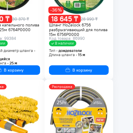
-36%
0 ₸
18 645 ₸
30 370 ₸
28 990 ₸
 капельного полива
Шланг HoZelock 6756
 25м 6764P0000
разбрызгивающий для полива
15м 6756P0000
а: 99384
Код товара: 86990
чии
В наличии
й диаметр шланга -
Тип -
дождеватели
Длина шланга -
15
м
щийся
нга -
25
м
В корзину
В корзину
жа
Распродажа