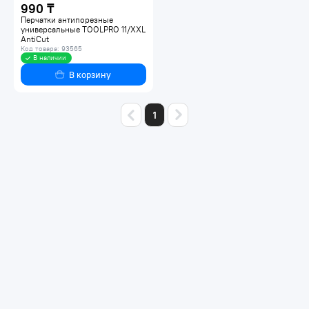
990 ₸
Перчатки антипорезные
универсальные TOOLPRO 11/XXL
AntiCut
Код товара: 93565
В наличии
В корзину
1