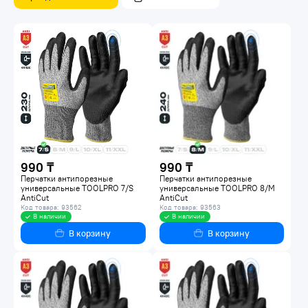
990 ₸
990 ₸
Перчатки антипорезные
Перчатки антипорезные
универсальные TOOLPRO 7/S
универсальные TOOLPRO 8/M
AntiCut
AntiCut
Код товара: 93562
Код товара: 93563
В наличии
В наличии
В корзину
В корзину